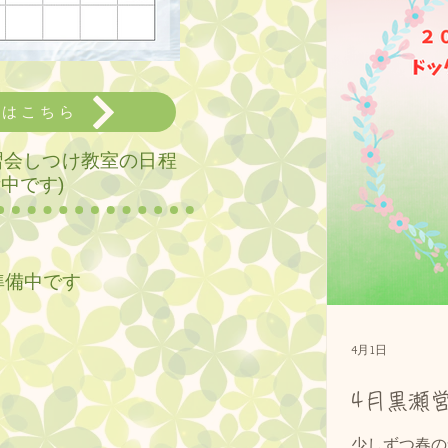
報はこちら
練習会しつけ教室の日程
備中です)
準備中です
4月1日
4月黒瀬
少しずつ春の