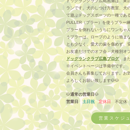
ドッグランクラブ広島黒瀬は、東
ランです。犬のしつけ方教室、犬
て遊ぶドッグスポーツの一種であ
PULLER（プラー）を使うプラー
プラーを倒れないうちにワンちゃ
うプラーは、ロープのように弛ま
とも少なく、愛犬の歯を傷めず、
​お友達だけでのオフ会・犬種別オ
ドッグランクラブ広島ブログ
また
※イベントぺージは準備中です。
会員さんも募集しております。お
よろしくお願い致します🐶🐶
🐶
通常の営業日
🐶
営業日
土日祝
定休日
不定
営業スケジ