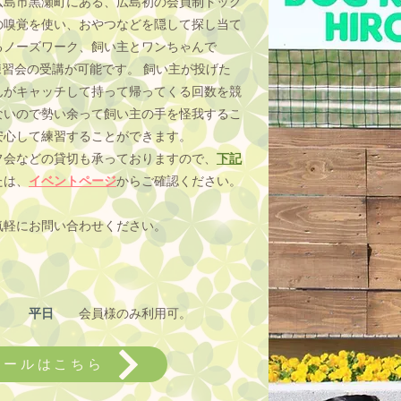
広島市黒瀬町にある、広島初の会員制ドッグ
の嗅覚を使い、おやつなどを隠して探し当て
るノーズワーク、飼い主とワンちゃんで
練習会の受講が可能です。 飼い主が投げた
んがキャッチして持って帰ってくる回数を競
ないので勢い余って飼い主の手を怪我するこ
安心して練習することができます。
フ会などの貸切も承っておりますので、
下記
は、
イベントページ
からご確認ください。
気軽にお問い合わせください。
休
平日
会員様のみ利用可。
ュールはこちら