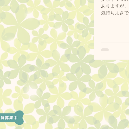
ありますが、
気持ちよさですね。 わんちゃ
っと外時間を
いるからこそ
催しているド
もいつもの皆
です🐕