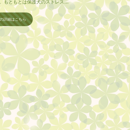
。もともとは保護犬のストレス解
設で考案された遊びが起源で、特
でも楽しめ、犬の心身のリフレッ
の詳細はこちら
待できます。 

ちゃ、またはアロマオイルなどを使
た箱や、ノーズワークマットなどの
す。飼い主さん自身が隠れるかく
回り、鼻を使っておやつを見つけ出
犬の自主性を尊重します。

で終えるようにします。

途切れさせないよう、大げさに褒
せて集中力を養い、運動不足の解消