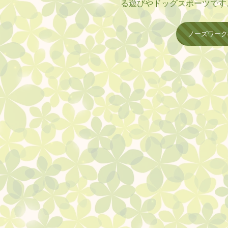
る遊びやドッグスポーツです
消のためにアメリカの保護施
別なトレーニングなしで自宅
ノーズワーク
シュや自信につながる効果が期
ノーズワークの遊び方

準備: おやつや好物のおも
います。

隠す: 複数のおやつが入っ
専用グッズにおやつを隠しま
れんぼも良いでしょう。

探させる: 犬が自由に歩き
させます。

ポイント:

飼い主さんは指示を出さず、
短時間で終わらせ、成功体験
犬が見つけた際は、集中力を
めないようにします。 

効果と特徴

心身の健康: 脳を活性化さ