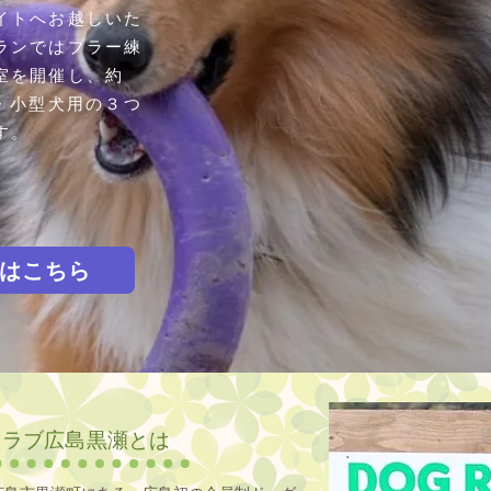
イトへお越しいた
ランではプラー練
室を開催し、約
・小型犬用の３つ
す。
ramはこちら
クラブ広島黒瀬とは