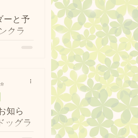
定表
ダーと予
ンクラ
売
ター営
・サイズ
報・サイズ別半
ーンの
ンクラブ広島観音
ってきました
2分
ちゃんたちに楽
よう、7月はさ
..
お知ら
 ドッグラ