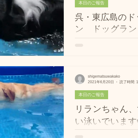
本日のご報告
呉・東広島のド
ン ドッグラン
広島 ドッグプール
🏊‍♂️
https://www.instagram.com
h/ #ボーダーコリー のマリー
スイです🏊‍♂️ #ビーグル の
イスイ🏊‍♂️💕 #ボーダーコ
shigematsuwakako
2021年6月20日
読了時間: 
🐶マリーちゃんどっちがどっち？
本日のご報告
リランちゃん、
い泳いでいます🐶
リランちゃん🐶 スイスイ🏊‍♂