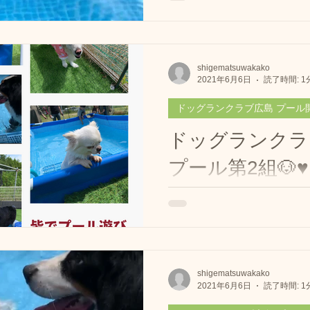
うに泳いでましたね💕 #ド
広島 #ドッグラン ##広島の
ブラドールレトリバー 🌟営業日はこちらか
らご確認よろしくお願いいたしま
shigematsuwakako
お問合せもお待ちしています🐶💕
2021年6月6日
読了時間: 1
ドッグランクラブ広島 プール
ドッグランクラ
プール第2組🐶♥️
プール第2組🤣 みんな暑いから
グランクラブ広島 #フレンチ
ール #犬プール #ドッグランプー
#dogpool #dogpoolparty #d
#frenchbulldog #プール開き..
shigematsuwakako
2021年6月6日
読了時間: 1