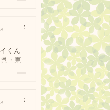
/CQnXnmljlm7/?
post
... #ジャックラッ
初泳ぎ🏊‍♂️
1分
イくん
 呉・東
p/CQn1En6Jmll/
k #ポメラニアン の
ルレトリバー の
ちゃん初めてとは思
1分