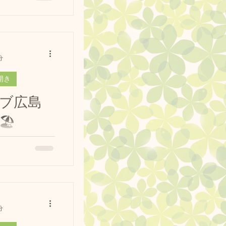
ッグランクラブ
ドッグラン #ラ
す🐶💕 🌟
​...
分
開き
ブ広島
️
🤣🐶🐶 #ドッ
ブルドッグ #プ
ル #dogrun
ogstagram
.
分