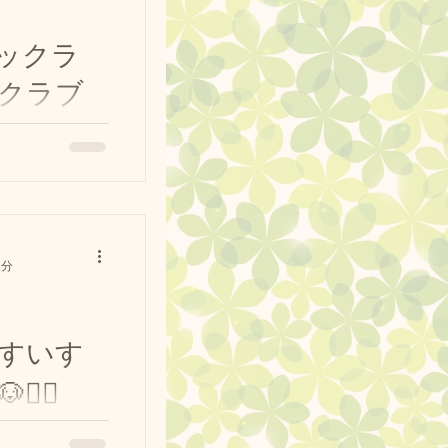
ックラ
クラブ
🐶🐶
/p/CQV2sE8DU5
ちゃん🐶 スイ
ななちゃん🐶もス
リー のベルちゃん
1分
🤣...
すいす
‍♂️
️ 気持ち良さそ