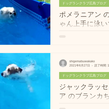
ドッグランクラブ広島ブログ
ポメラニアン 
ゃん上手に泳い
ね💕 呉 東広島
ンクラブ広島 
今日もありがとうございました
ラニアン のポミちゃん🐶 
ール🏊‍♂️
ね💕 クリックすると動画が開き
ッグランクラブ広島 #広島の
shigematsuwakako
2021年6月27日
読了時間: 
ッグラン #プールのあるドッ
日：7／12(月) ★しつ
ドッグランクラブ広島ブログ
ジャックラッセ
ア のブランカち
初泳ぎ🏊‍♂️💕💕