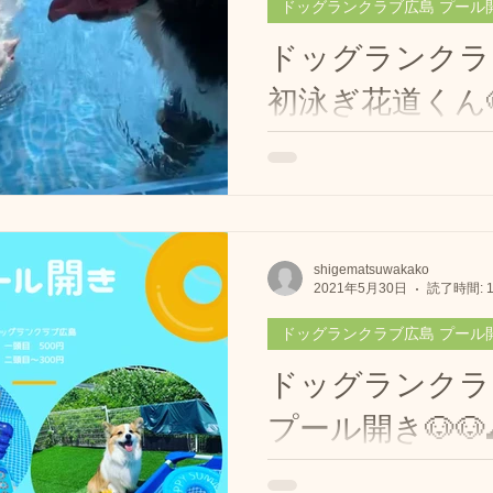
ドッグランクラブ広島 プール
ドッグランクラ
初泳ぎ花道くん🐶♥
#Repost @dogrunclub_hiro
(@get_repost) ・・・ 
道君です🐶 #ドッグランクラ
チブルドッグ #プール #犬プ
ンプール #dogrun #dogpool..
shigematsuwakako
2021年5月30日
読了時間: 
ドッグランクラブ広島 プール
ドッグランクラ
プール開き🐶🐶🌊
プール開きました🌊🐕🌊 