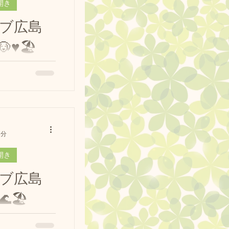
開き
ブ広島
️🏖️
shima
プールで初泳ぎの花
ブ広島 #フレン
ール #ドッグラ
.
1分
開き
ブ広島
🏖️
#ドッグランクラ