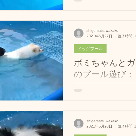
ttps://www.instagram.com/p
utm_medium=copy_link #Re
@dogrunclub_hiroshima 
セルテリア のブランカちゃん🐶 
shigematsuwakako
2021年6月27日
読了時間: 
💕💕...
ドッグプール
ポミちゃんとガ
のプール遊び：
広島ドッグラン
https://www.instagram.com/
?utm_medium=copy_lin
ポミちゃん😍 #ラブラドー
ガイ君とプール🏊‍♂️ ポミ
shigematsuwakako
2021年6月20日
読了時間: 
えない泳ぎでしたよ💕...