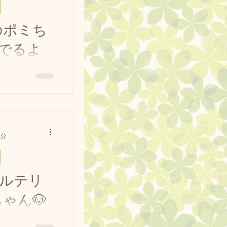
のポミち
でるよ
 ドッグラ
ドッグプ
🐶③ #ポメ
上手に泳いでるよ
ます📹️ #ド
ドッグラン #ド
1分
グラン ★開催
け教室：11：00～ ...
ルテリ
ゃん🐶