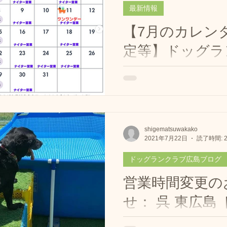
最新情報
らせ
迷子札とチョーカー販売
営業日
予
【7月のカレン
定等】ドッグラ
ラブ広島 プール開き
本日のご報告
おやつ販
ブ広島観音ナイ
業・プール情報
ドッグラン使用例
営業中
しつけ方教室
🌟ナイター営業・プール情
額キャンペーンのお知らせ 【2025年7月】
別半額キャンペ
🌟 こんにちは！ドッグラ
お知らせ
です🐾✨ ジリジリと暑くな
shigematsuwakako
営業時間変更のお知らせ
ご連絡
2021年7月22日
読了時間: 
ね〜💦そんな夏でも、ワン
しく快適に過ごしてもらえる
ドッグランクラブ広島ブログ
まざまな工夫をしてお待ちし.
ラブ広島の果樹園
営業時間変更の
せ： 呉 東広島
｜飼い主とわんちゃんが一緒に楽しめるワーク。
ンクラブ広島