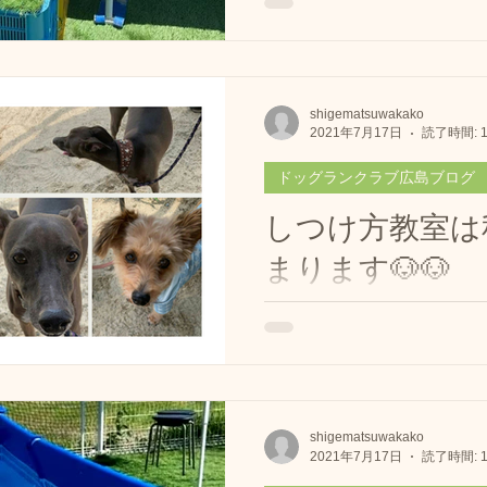
営業時間の追伸🐶 暑いです☀
ドッグランクラブ杯
フード販売
カフェ情報
間の営業時間は １１：００
なってます🐶 夕方からで
いね🐶🐶 byみどり #ドッ
shigematsuwakako
2021年7月17日
読了時間: 
#広島のドッグラン #ドッグ
ブ広島‐観音
ドッグラン広島黒瀬スケジュール
あるドッグラン...
ドッグランクラブ広島ブログ
しつけ方教室は
ラブ広島黒瀬スケジュール
トップページ
まります🐶🐶
今日はすごい雨でしたね☔️ 
方教室は 、ギリギリセーフ
した🐶🐶🐶🐶 夏前最後の
秋から又始まります。日程
ますね🐶🐶 レッスン中に
shigematsuwakako
たので😅 終わってパシャリ🐶 
2021年7月17日
読了時間: 