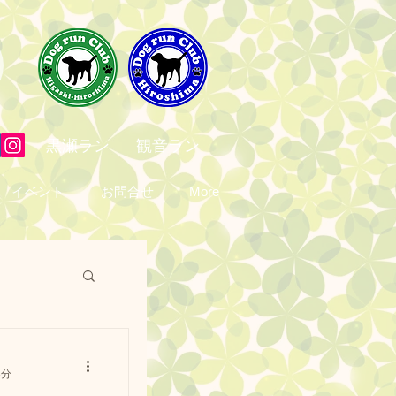
黒瀬ラン
観音ラン
イベント
お問合せ
More
撮影
3分