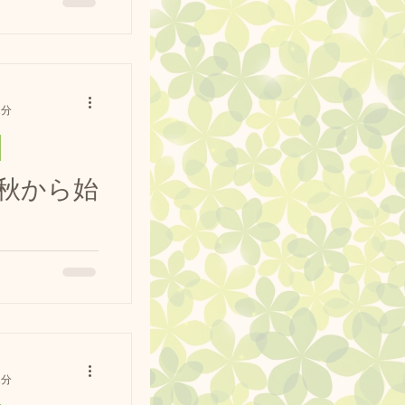
️ 今日から４日
〜１９：００ と
も、お越しくださ
グランクラブ広島
1分
ラン #プールの
秋から始
午前中のしつけ
 で取り行えま
レッスンでした🐶
は又お知らせし
写真が撮れなかっ
①...
1分