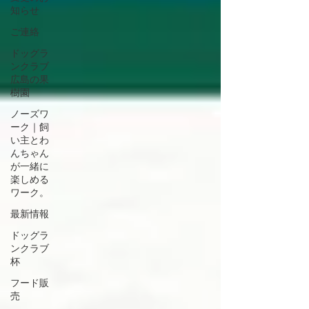
知らせ
ご連絡
ドッグラ
ンクラブ
広島の果
樹園
ノーズワ
ーク｜飼
い主とわ
んちゃん
が一緒に
楽しめる
ワーク。
最新情報
ドッグラ
ンクラブ
杯
フード販
売