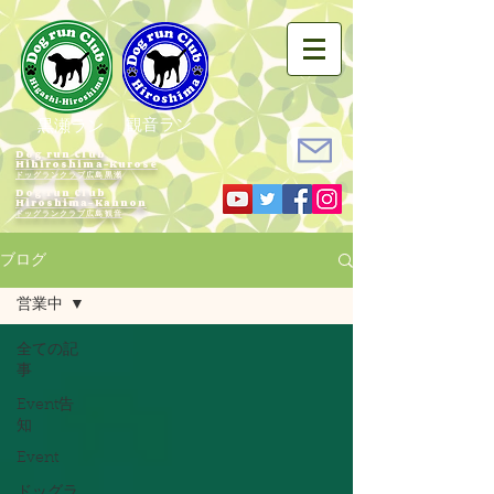
観音ラン
黒瀬ラン
Dog run Club
Hihiroshima-Kurose
ドッグランクラブ広島黒瀬
Dog run Club
Hiroshima-Kannon
​ドッグランクラブ広島観音
ブログ
営業中
全ての記
事
Event告
知
Event
ドッグラ