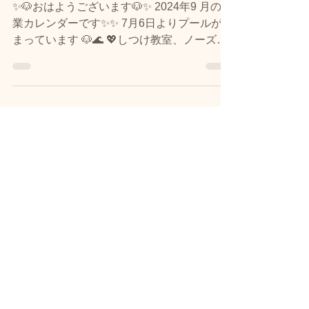
業日
✨🐶おはようございます🐶✨ 2024年9 月の営
業カレンダーです✨✨ 7月6日よりプールが始
まっています 🐶🌊 💖しつけ教室、ノーズワ
ーク💖 ⭐️イベント参加者募集中です⭐ お申し
込みはこちらから→ https://www.dogrun-
club-hiroshi...