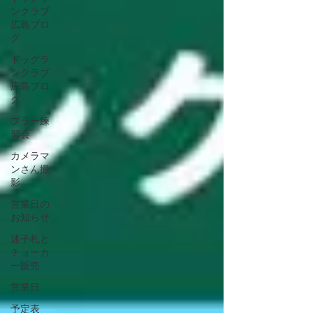
ンクラブ
広島ブロ
グ
ドッグラ
ンクラブ
広島ブロ
グ
プラー練
習会
カメラマ
ンさん撮
影
営業日の
お知らせ
迷子札と
チョーカ
ー販売
営業日
予定表