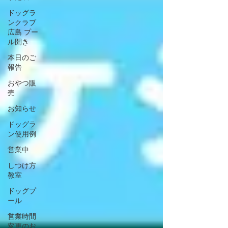
ドッグラ
ンクラブ
広島 プー
ル開き
本日のご
報告
おやつ販
売
お知らせ
ドッグラ
ン使用例
営業中
しつけ方
教室
ドッグプ
ール
営業時間
変更のお