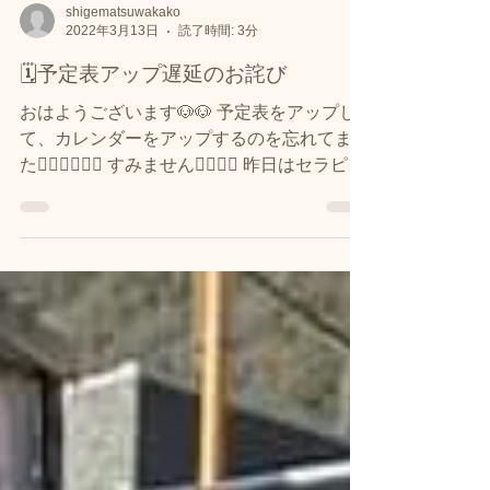
shigematsuwakako
2022年3月13日
読了時間: 3分
🗓予定表アップ遅延のお詫び
おはようございます🐶🐶 予定表をアップし
て、カレンダーをアップするのを忘れてまし
た🙇‍♀️🙇‍♀️🙇‍♀️ すみません🙇‍♀️🙇‍♀️ 昨日はセラピー
犬の総会があり、お休みとさせていただいて
おりました。 たくさんの方がおいでてくだ
さった様で、申し訳ありませんで...