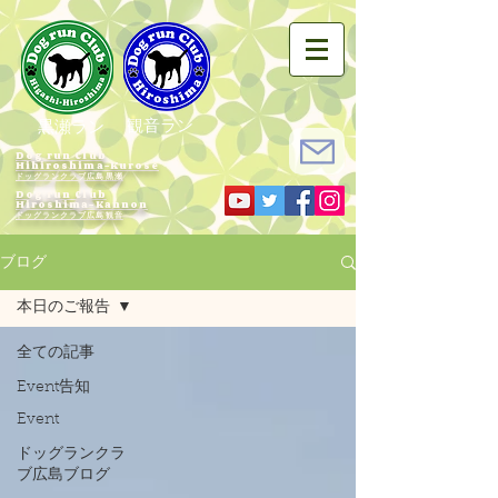
観音ラン
黒瀬ラン
Dog run Club
Hihiroshima-Kurose
ドッグランクラブ広島黒瀬
Dog run Club
Hiroshima-Kannon
​ドッグランクラブ広島観音
ブログ
本日のご報告
全ての記事
Event告知
Event
ドッグランクラ
ブ広島ブログ