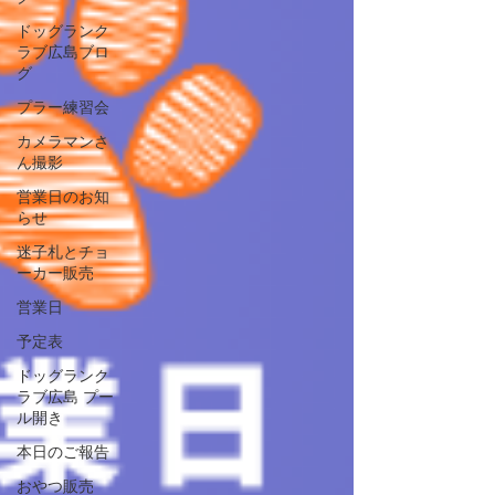
ドッグランク
ラブ広島ブロ
グ
プラー練習会
カメラマンさ
ん撮影
営業日のお知
らせ
迷子札とチョ
ーカー販売
営業日
予定表
ドッグランク
ラブ広島 プー
ル開き
本日のご報告
おやつ販売