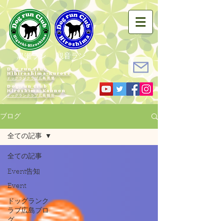
観音ラン
黒瀬ラン
Dog run Club
Hihiroshima-Kurose
ドッグランクラブ広島黒瀬
Dog run Club
Hiroshima-Kannon
​ドッグランクラブ広島観音
ブログ
全ての記事
全ての記事
Event告知
Event
ドッグランク
ラブ広島ブロ
グ