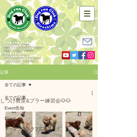
観音ラン
黒瀬ラン
Dog run Club
Hihiroshima-Kurose
ドッグランクラブ広島黒瀬
Dog run Club
Hiroshima-Kannon
​ドッグランクラブ広島観音
記事
全ての記事
全ての記事
しつけ教室&プラー練習会🐶🐶
Event告知
Event
ドッグランクラブ広島ブログ