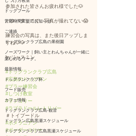
しつけ方教室
参加された皆さんお疲れ様でした🐶
ドッグプール
バタバタしてて、写真が撮れてない😱
営業時間変更のお知らせ
ご連絡
練習会の写真は、また後日アップしま
ドッグランクラブ広島の果樹園
すね🐶🐶
ノーズワーク｜飼い主とわんちゃんが一緒に
byジャスミン
楽しめるワーク。
最新情報
#ドッグランクラブ広島
#広島のドッグラン
ドッグランクラブ杯
#プラー練習会
フード販売
#しつけ教室
カフェ情報
#ラフコリー
#ラブラドールレトリバー
ドッグランクラブ広島‐観音
＃トイプードル
ドッグラン広島黒瀬スケジュール
#ポメラニアン
#ボーダーコリー
ドッグランクラブ広島黒瀬スケジュール