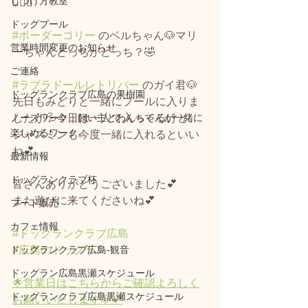
しつけ方教室
🏊‍♂️💕
ドッグプール
#ボーダーコリー
 のベルちゃん🐶マリ
営業時間変更のお知らせ
ーちゃんどっちがどっち？🤣
ご連絡
#ラブラドールレトリバー
 のガイ君🐶
ドッグランクラブ広島の果樹園
先日もみどりと一緒にプールに入りま
ノーズワーク｜飼い主とわんちゃんが一緒に
したが💦今日は一人で入ってるけど、
楽しめるワーク。
ジャスミンも今度一緒に入れるといい
ね💕
最新情報
ドッグランクラブ杯
皆さんありがとうございました💕
また遊びに来てくださいね💕
フード販売
カフェ情報
#ドッグランクラブ広島
ドッグランクラブ広島‐観音
#広島のドッグラン
ドッグラン広島黒瀬スケジュール
🌟営業日はこちらからご確認よろしく
ドッグランクラブ広島黒瀬スケジュール
お願いいたします🐶💕