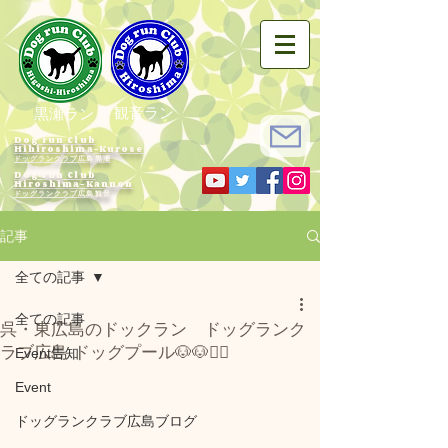
観音ラン
黒瀬ラン
Dog run Club
Hihiroshima-Kurose
ドッグランクラブ広島黒瀬
Dog run Club
Hiroshima-Kannon
​ドッグランクラブ広島観音
記事
全ての記事
全ての記事
呉・東広島のドックラン ドッグランク
ラブ広島 ドッグプール🐶🐶🏊‍♂️
Event告知
Event
ドッグランクラブ広島ブログ