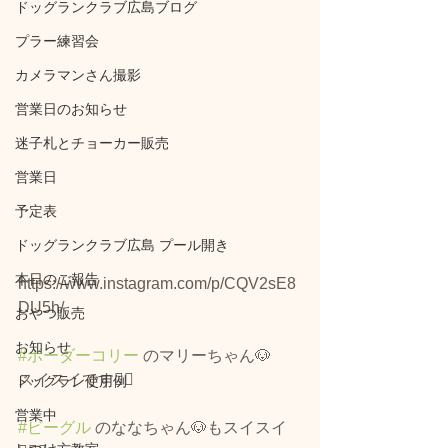
ドッグランクラブ広島ブログ
プラー練習会
カメラマンさん撮影
営業日のお知らせ
迷子札とチョーカー販売
営業日
予定表
ドッグランクラブ広島 プール開き
本日のご報告
https://www.instagram.com/p/CQV2sE8
DU5h/
おやつ販売
お知らせ
#ボーダーコリー
 のマリーちゃん🐶
スイスイです🏊‍♂️
ドッグラン使用例
営業中
#ビーグル
 のななちゃん🐶もスイスイ