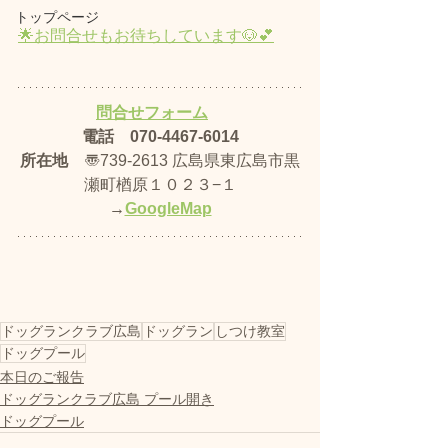
トップページ
🌟お問合せもお待ちしています🐶💕​
問合せフォーム
電話　070-4467-6014
所在地
　〠739-2613 広島県東広島市黒
瀬町楢原１０２３−１
→
GoogleMap
ドッグランクラブ広島
ドッグラン
しつけ教室
ドッグプール
本日のご報告
ドッグランクラブ広島 プール開き
ドッグプール