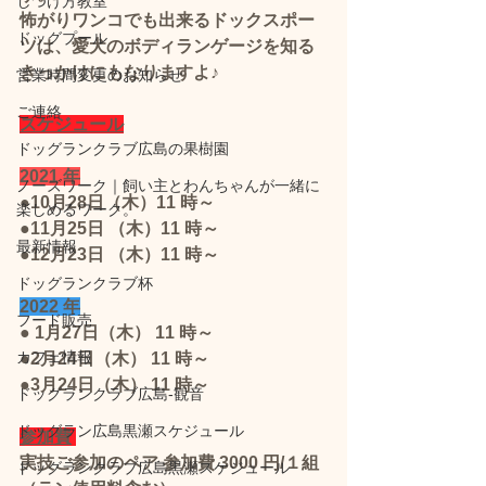
しつけ方教室
怖がりワンコでも出来るドックスポー
ドッグプール
ツは、愛犬のボディランゲージを知る
きっかけにもなりますよ♪
営業時間変更のお知らせ
ご連絡
スケジュール
ドッグランクラブ広島の果樹園
2021 年
ノーズワーク｜飼い主とわんちゃんが一緒に
●10月28日（木）11 時～
楽しめるワーク。
●11月25日 （木）11 時～
最新情報
●12月23日 （木）11 時～
ドッグランクラブ杯
2022 年
フード販売
● 1月27日（木） 11 時～
カフェ情報
●2月24日（木） 11 時～
●3月24日（木） 11 時～
ドッグランクラブ広島‐観音
ドッグラン広島黒瀬スケジュール
参加費
実技ご参加のペア 参加費 3000 円/１組
ドッグランクラブ広島黒瀬スケジュール