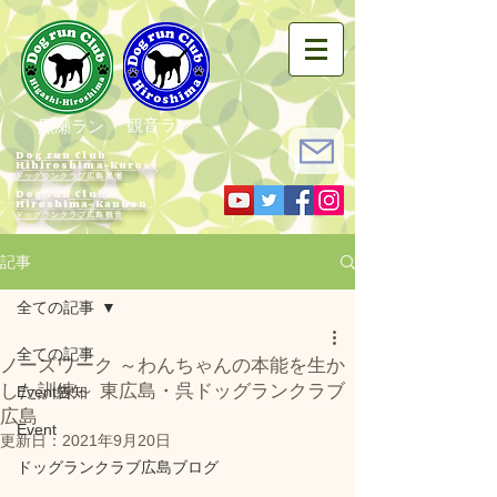
観音ラン
黒瀬ラン
Dog run Club
Hihiroshima-Kurose
ドッグランクラブ広島黒瀬
Dog run Club
Hiroshima-Kannon
​ドッグランクラブ広島観音
記事
全ての記事
全ての記事
ノーズワーク ～わんちゃんの本能を生か
した訓練～ 東広島・呉ドッグランクラブ
Event告知
広島
Event
更新日：
2021年9月20日
ドッグランクラブ広島ブログ