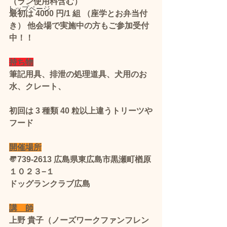
（ラン使用料含む）
トップページ
最初は 4000 円/1 組 （座学とお弁当付
き） 他会場で実施中の方もご参加受付
中！！ 
持ち物
筆記用具、排泄の処理道具、犬用のお
水、クレート、
初回は 3 種類 40 粒以上違うトリーツや
フード
開催場所
〠739-2613 広島県東広島市黒瀬町楢原
１０２３−１
ドッグランクラブ広島
講　師
上野 貴子（ノーズワークファンフレン