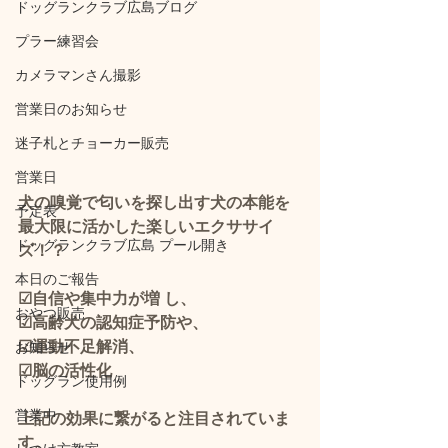
ドッグランクラブ広島ブログ
プラー練習会
カメラマンさん撮影
営業日のお知らせ
迷子札とチョーカー販売
営業日
犬の嗅覚で匂いを探し出す犬の本能を
予定表
最大限に活かした楽しいエクササイ
ドッグランクラブ広島 プール開き
ズ！？
本日のご報告
☑自信や集中力が増 し、
おやつ販売
☑高齢犬の認知症予防や、
☑運動不足解消、
お知らせ
☑脳の活性化
ドッグラン使用例
営業中
上記の効果に繋がると注目されていま
す。 