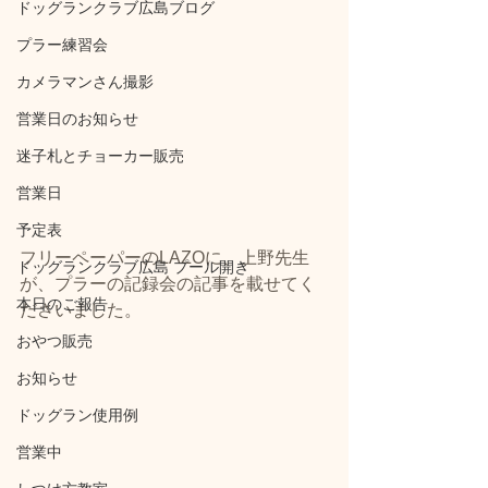
ドッグランクラブ広島ブログ
プラー練習会
カメラマンさん撮影
営業日のお知らせ
迷子札とチョーカー販売
営業日
予定表
フリーペーパーのLAZOに、上野先生
ドッグランクラブ広島 プール開き
が、プラーの記録会の記事を載せてく
本日のご報告
ださいました。
おやつ販売
お知らせ
ドッグラン使用例
営業中