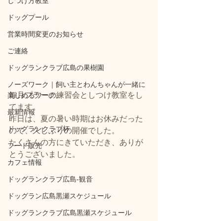
しつけ方教室
ドッグプール
営業時間変更のお知らせ
ご連絡
ドッグランクラブ広島の果樹園
ノーズワーク｜飼い主とわんちゃんが一緒に
毎月プラーの練習会としつけ教室をし
楽しめるワーク。
てます。
最新情報
昨日は、夏の暑い時期はお休みだった
ドッグランクラブ杯
ので、久しぶりの開催でした。
たくさんの方にきていただき、ありが
フード販売
とうございました。
カフェ情報
ドッグランクラブ広島‐観音
ドッグラン広島黒瀬スケジュール
ドッグランクラブ広島黒瀬スケジュール