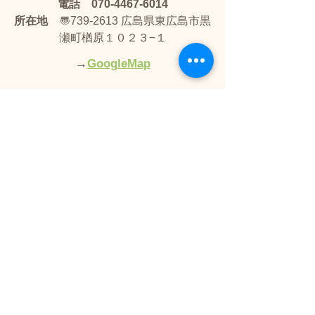
電話　070-4467-6014
所在地
　〠739-2613 広島県東広島市黒
瀬町楢原１０２３−１
→
GoogleMap
#ドッグランクラブ広島
#ドッグラン
#ラブラドールレトリバー
#黒ラブ
#silverjewelrywish