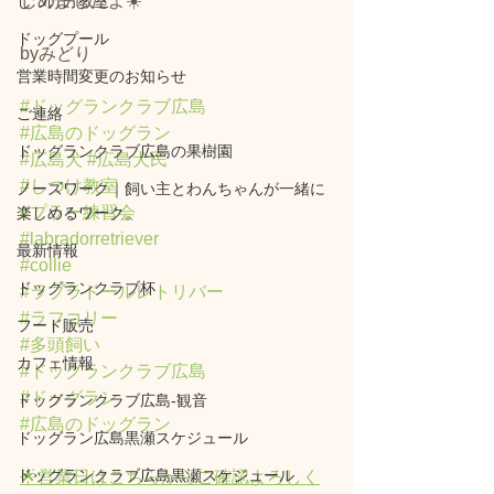
じめましたよ☀️
しつけ方教室
ドッグプール
byみどり
営業時間変更のお知らせ
#ドッグランクラブ広島
ご連絡
#広島のドッグラン
ドッグランクラブ広島の果樹園
#広島犬
#広島犬民
#しつけ教室
ノーズワーク｜飼い主とわんちゃんが一緒に
#プラー練習会
楽しめるワーク。
#labradorretriever
最新情報
#collie
ドッグランクラブ杯
#ラブラドールレトリバー
#ラフコリー
フード販売
#多頭飼い
カフェ情報
#ドッグランクラブ広島
#ドッグラン
ドッグランクラブ広島‐観音
#広島のドッグラン
ドッグラン広島黒瀬スケジュール
ドッグランクラブ広島黒瀬スケジュール
🌟営業日はこちらからご確認よろしく