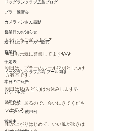
ドッグランクラブ広島ブログ
プラー練習会
カメラマンさん撮影
営業日のお知らせ
おはようございます💕
迷子札とチョーカー販売
営業日
今日も元気に営業してます🐶🐶
予定表
明日は、プラーのルール説明としつけ
ドッグランクラブ広島 プール開き
方教室です。
本日のご報告
明日は私(みどり)はお休みします🐶
おやつ販売
お知らせ
今日は、居るので、会いにきてくださ
いね🐶💕
ドッグラン使用例
営業中
雨が上がりはじめて、いい風が吹きは