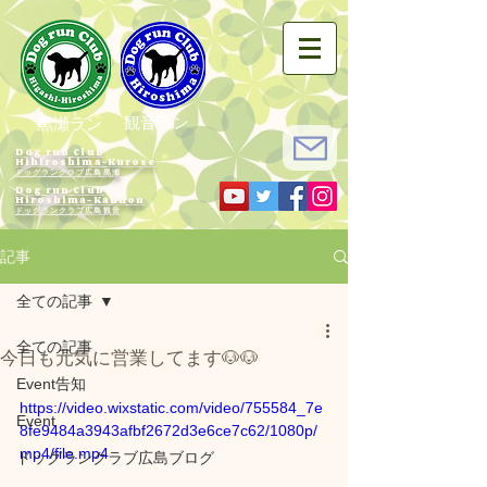
観音ラン
黒瀬ラン
Dog run Club
Hihiroshima-Kurose
ドッグランクラブ広島黒瀬
Dog run Club
Hiroshima-Kannon
​ドッグランクラブ広島観音
記事
全ての記事
全ての記事
今日も元気に営業してます🐶🐶
Event告知
https://video.wixstatic.com/video/755584_7e
Event
8fe9484a3943afbf2672d3e6ce7c62/1080p/
mp4/file.mp4
ドッグランクラブ広島ブログ