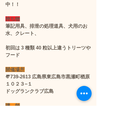
中！！ 
持ち物
筆記用具、排泄の処理道具、犬用のお
水、クレート、
初回は 3 種類 40 粒以上違うトリーツや
フード
開催場所
〠739-2613 広島県東広島市黒瀬町楢原
１０２３−１
ドッグランクラブ広島
講　師
上野 貴子（ノーズワークファンフレン
ズ 中国支部代表）
わんちゃんの本能を生かした訓練です