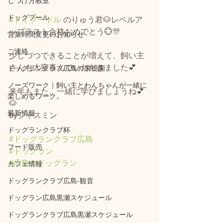
しつけ方教室
ドッグプール
#トイプードル
 のりゅう君🐶レベルア
ップテスト合格おめでとう💮🎊
営業時間変更のお知らせ
ご連絡
少しづつできることが増えて、飼い主
さんも大変喜んでいただきました💕
ドッグランクラブ広島の果樹園
ノーズワーク｜飼い主とわんちゃんが一緒に
来年もまた、一緒に学びましょうね💕
楽しめるワーク。
🐶
最新情報
byジャスミン
ドッグランクラブ杯
#ドッグランクラブ広島
フード販売
#ドッグラン
#広島のドッグラン
カフェ情報
ドッグランクラブ広島‐観音
ドッグラン広島黒瀬スケジュール
ドッグランクラブ広島黒瀬スケジュール