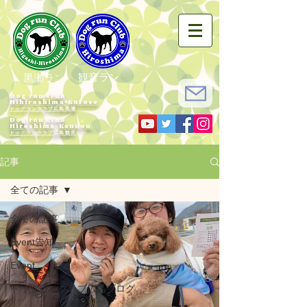
観音ラン
黒瀬ラン
Dog run Club
Hihiroshima-Kurose
ドッグランクラブ広島黒瀬
Dog run Club
Hiroshima-Kannon
​ドッグランクラブ広島観音
記事
全ての記事
全ての記事
Event告知
Event
ドッグランクラブ広島ブログ