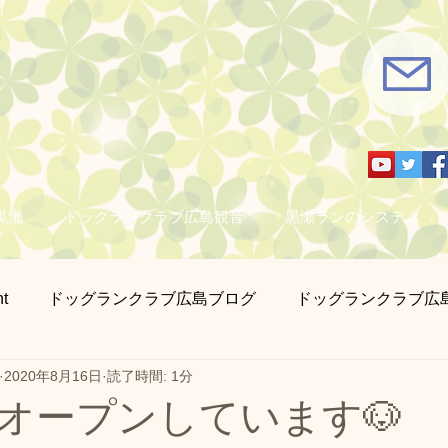
黒瀬
ドッグランクラブ広島観音
黒瀬ランのシステム
t
ドッグランクラブ広島ブログ
ドッグランクラブ広
2020年8月16日
読了時間: 1分
さん撮影
営業日のお知らせ
迷子札とチョーカー販売
はオープンしています🐶