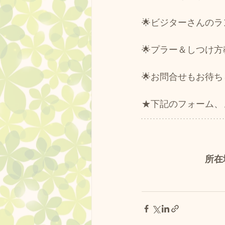
🌟ビジターさんのラ
🌟プラー＆しつけ方
🌟お問合せもお待ちし
★下記のフォーム、
所在