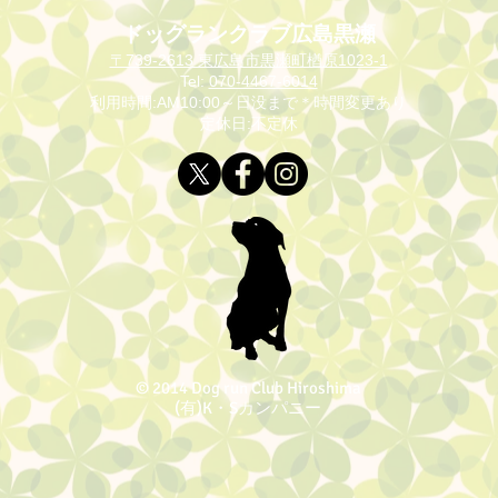
ドッグランクラブ広島黒瀬
〒739-2613 東広島市黒瀬町楢原1023-1
Tel:
070-4467-6014
利用時間:AM10:00～日没まで＊時間変更あり
定休日:不定休
３月黒瀬営業日のお知らせ
© 2014 Dog run Club Hiroshima
(有)K・Sカンパニー