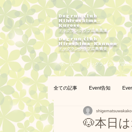
Dog run Club
Hihiroshima-
Kurose
ドッグランクラブ広島黒瀬
Dog run Club
Hiroshima-Kannon
​ドッグランクラブ広島観音
ホーム
ドッグランクラブ広島
全ての記事
Event告知
Even
shigematsuwakako
プラー練習会
カメラマン
🐶本日