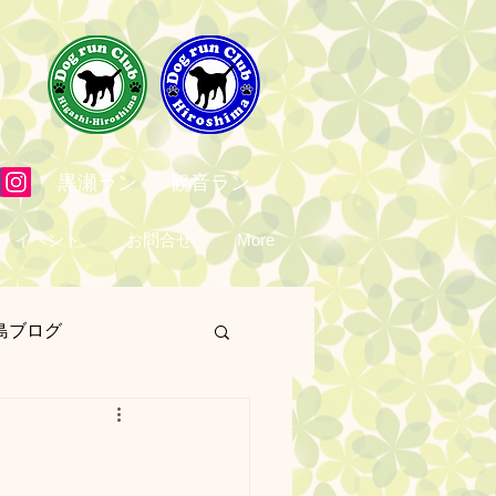
黒瀬ラン
観音ラン
イベント
お問合せ
More
島ブログ
営業日
予定表