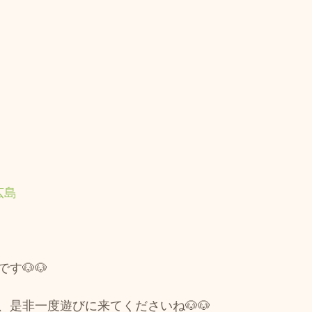
広島
す🐶🐶
、是非一度遊びに来てくださいね🐶🐶