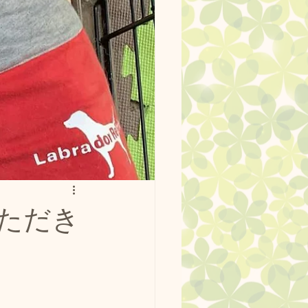
ッグラン使用例
ーク。
最新情報
ただき
ージ