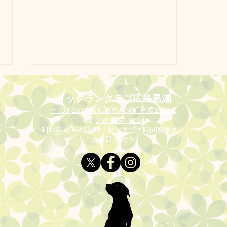
ドッグランクラブ広島黒瀬
〒739-2613 東広島市黒瀬町楢原1023-1
Tel:
070-4467-6014
利用時間:AM10:00～日没まで＊時間変更あり
定休日:不定休
写真お待たせいたしました🙇‍♀️
今週日曜日のお客様