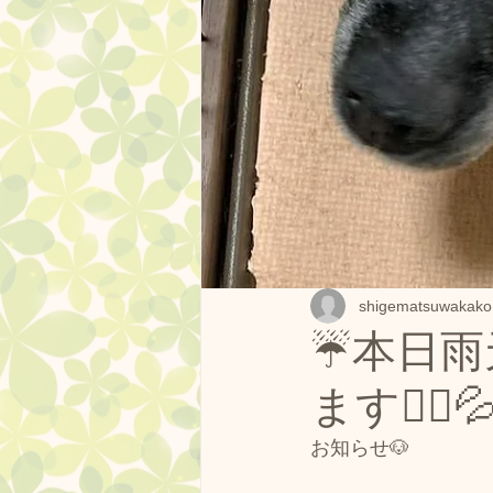
ドッグランクラブ広島 プール
営業中
しつけ方教室
ドッグランクラブ広島の果樹園
ドッグランクラブ杯
フー
shigematsuwakako
☔本日雨
ドッグラン広島黒瀬スケジュー
ます🙇‍♀️
お知らせ🐶