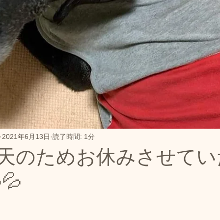
開き
本日のご報告
おやつ販売
お知らせ
ド
ドッグプール
営業時間変更のお知らせ
ご連絡
ノーズワーク｜飼い主とわんちゃんが一緒に楽しめるワ
ド販売
カフェ情報
ドッグランクラブ広島‐観音
2021年6月13日
読了時間: 1分
天のためお休みさせてい
ル
ドッグランクラブ広島黒瀬スケジュール
トップペ
💦