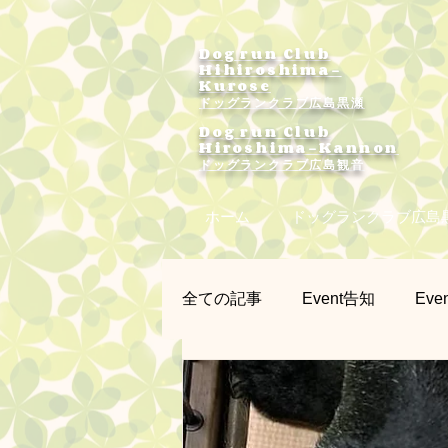
Dog run Club
Hihiroshima-
Kurose
ドッグランクラブ広島黒瀬
Dog run Club
Hiroshima-Kannon
​ドッグランクラブ広島観音
ホーム
ドッグランクラブ広島
全ての記事
Event告知
Even
プラー練習会
カメラマン