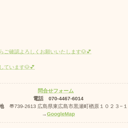
らご確認よろしくお願いいたします🐶💕
ています🐶💕​
問合せフォーム
電話　070-4467-6014
地
　〠739-2613 広島県東広島市黒瀬町楢原１０２３−１
→
GoogleMap