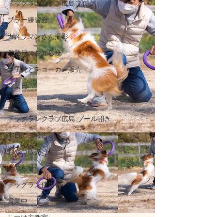
ドッグランクラブ広島ブログ
プラー練習会
カメラマンさん撮影
営業日のお知らせ
迷子札とチョーカー販売
営業日
予定表
ドッグランクラブ広島 プール開き
本日のご報告
おやつ販売
お知らせ
ドッグラン使用例
営業中