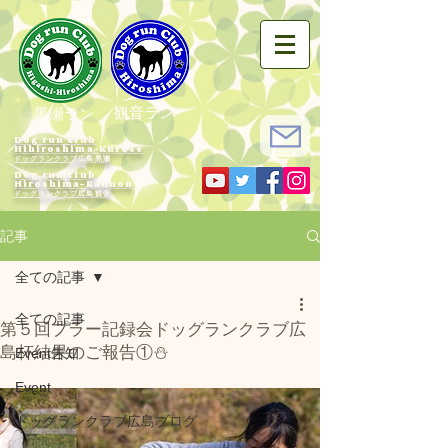
観音ラン
黒瀬ラン
Dog run Club
Hihiroshima-Kurose
ドッグランクラブ広島黒瀬
Dog run Club
Hiroshima-Kannon
​ドッグランクラブ広島観音
記事
全ての記事
全ての記事
第５回プラー記録会ドッグランクラブ広
島杯結果のご報告①⛄️
Event告知
Event
ドッグランクラブ広島ブログ