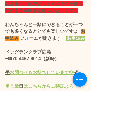
お弁当の手配がありますので２日前ま
での参加表明をお願いいたします。
わんちゃんと一緒にできることが一つ
でも多くなるととても楽しいですよ  
お
申込み
 フォームが開きます→
 お申込み
ドッグランクラブ広島 
📲070-4467-6014（新崎）
🌟
お問合せもお待ちしています🐶
💕
🌟営業
日
はこちらからご確認よろしく
お願いいたします🐶💕
問合せフォーム
電話　070-4467-6014
所在地
　〠739-2613 広島県東広島市黒