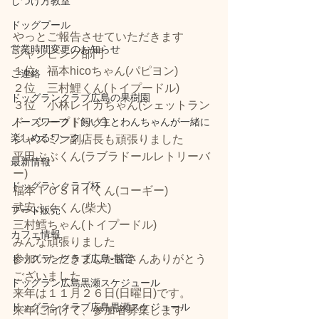
しつけ方教室
ドッグプール
やっとご報告させていただきます
営業時間変更のお知らせ
ジャンピング部門
１位　福本hicoちゃん(パピヨン)
ご連絡
２位　三村鯉くん(トイプードル)
ドッグランクラブ広島の果樹園
３位　小林レイカちゃん(シェットラン
ノーズワーク｜飼い主とわんちゃんが一緒に
ド　シープドッグ)
楽しめるワーク。
ジャスミン副店長も頑張りました
平田ぶぶくん(ラブラドールレトリーバ
最新情報
ー)
ドッグランクラブ杯
福本ＴＯＳＨＩくん(コーギー)
武安ふくくん(柴犬)
フード販売
三村鱈ちゃん(トイプードル)
カフェ情報
みんな頑張りました
ドッグランクラブ広島‐観音
参加いただきました皆さんありがとう
ございました
ドッグラン広島黒瀬スケジュール
来年は１１月２６日(日曜日)です。
ドッグランクラブ広島黒瀬スケジュール
来年に向けて、参加者募集します