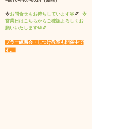
📲070-4467-6014（新崎）
🌟
お問合せもお待ちしています🐶
💕
🌟
営業
日
はこちらからご確認よろしくお
願いいたします🐶💕
プラー練習会・しつけ教室も開催中で
す。 