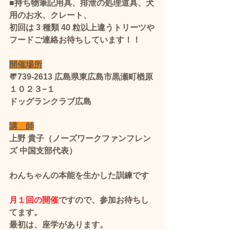
■持ち物筆記用具、排泄の処理道具、犬
用のお水、クレート、
初回は 3 種類 40 粒以上違うトリーツや
フード​ご連絡お待ちしています！！
開催場所
〠739-2613 広島県東広島市黒瀬町楢原
１０２３−１
ドッグランクラブ広島
講　師
上野 貴子（ノーズワークファンフレン
ズ 中国支部代表）
わんちゃんの本能を生かした訓練です
月１回の開催
ですので、参加お待ちし
てます。
最初は、座学があります。