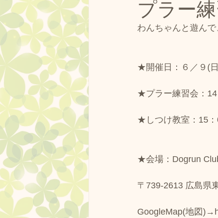
プラー練
ドッグランクラブ広島 プール
わんちゃんと遊んで
営業中
しつけ方教室
★開催日：６／９(日
ドッグランクラブ広島の果樹園
★プラー練習会：14
★しつけ教室：15：
ドッグランクラブ杯
フー
★会場：Dogrun Club 
ドッグラン広島黒瀬スケジュー
〒739-2613 広
GoogleMap(地図)→htt