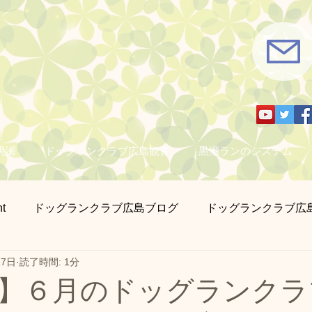
黒瀬
ドッグランクラブ広島観音
黒瀬ランのシステム
t
ドッグランクラブ広島ブログ
ドッグランクラブ広
17日
読了時間: 1分
さん撮影
営業日のお知らせ
迷子札とチョーカー販売
】６月のドッグランクラ