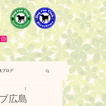
黒瀬ラン
観音ラン
イベント
お問合せ
More
島ブログ
営業日
予定表
ブ広島