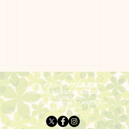
ドッグランクラブ広島黒瀬
〒739-2613 東広島市黒瀬町楢原1023-1
Tel:
070-4467-6014
利用時間:AM10:00～日没まで＊時間変更あり
定休日:不定休
３月黒瀬営業日のお知らせ