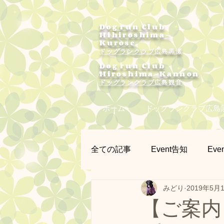
Dog run Club
Hihiroshima-
Kurose
ドッグランクラブ広島黒瀬
Dog run Club
Hiroshima-Kannon
​ドッグランクラブ広島観音
ホーム
ドッグランクラブ広島
全ての記事
Event告知
Even
みどり
2019年5月
プラー練習会
カメラマン
【ご案内