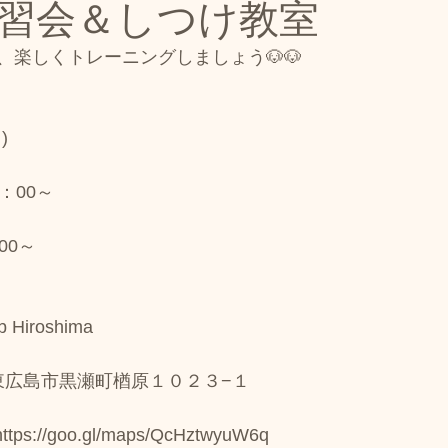
習会＆しつけ教室
開き
本日のご報告
おやつ販売
お知らせ
ド
、楽しくトレーニングしましょう🐶🐶
ドッグプール
営業時間変更のお知らせ
ご連絡
)
ノーズワーク｜飼い主とわんちゃんが一緒に楽しめるワ
：00～
00～
ド販売
カフェ情報
ドッグランクラブ広島‐観音
Hiroshima
ル
ドッグランクラブ広島黒瀬スケジュール
トップペ
島県東広島市黒瀬町楢原１０２３−１
ps://goo.gl/maps/QcHztwyuW6q