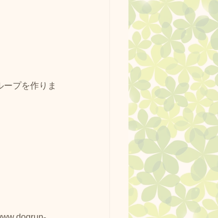
ループを作りま
。
dogrun-