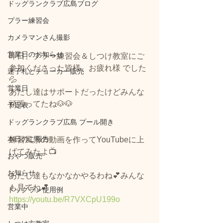
ドッグランクラブ広島ブログ
プラー練習会
カメラマンさん撮影
営業日のお知らせ
昨日、プラー練習会＆しつけ教室にご
参加くださった皆様、お疲れ様 でした
迷子札とチョーカー販売
💦
営業日
あたし達はサポートだったけどみんな
頑張ってたね🐶🐶
予定表
ドッグランクラブ広島 プール開き
本日のご報告
練習風景の動画を作ってYouTubeに上
げてみたよ📺
おやつ販売
お知らせ
あたし達もなかなかやるわね💕みんな
も見てね💕
ドッグラン使用例
https://youtu.be/R7VXCpU199o
営業中