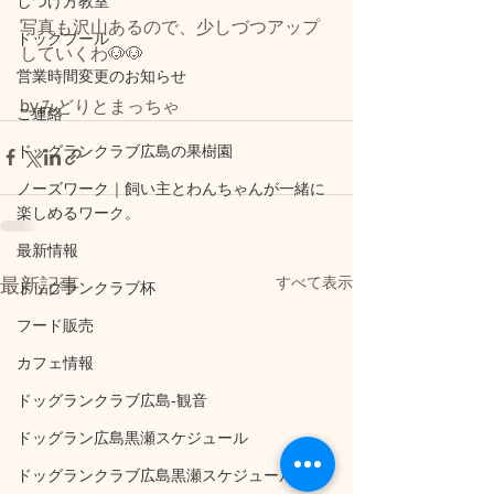
しつけ方教室
写真も沢山あるので、少しづつアップ
ドッグプール
していくわ🐶🐶
営業時間変更のお知らせ
byみどりとまっちゃ
ご連絡
ドッグランクラブ広島の果樹園
ノーズワーク｜飼い主とわんちゃんが一緒に
楽しめるワーク。
最新情報
すべて表示
最新記事
ドッグランクラブ杯
フード販売
カフェ情報
ドッグランクラブ広島‐観音
ドッグラン広島黒瀬スケジュール
ドッグランクラブ広島黒瀬スケジュール