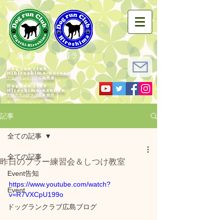
観音ラン
黒瀬ラン
Dog run Club
Hihiroshima-Kurose
ドッグランクラブ広島黒瀬
Dog run Club
Hiroshima-Kannon
​ドッグランクラブ広島観音
記事
全ての記事
全ての記事
昨日のプラー練習会＆しつけ教室
Event告知
https://www.youtube.com/watch?
Event
v=R7VXCpU199o
ドッグランクラブ広島ブログ