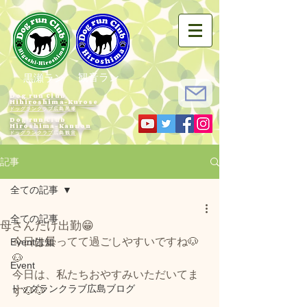
観音ラン
黒瀬ラン
Dog run Club
Hihiroshima-Kurose
ドッグランクラブ広島黒瀬
Dog run Club
Hiroshima-Kannon
​ドッグランクラブ広島観音
記事
全ての記事
全ての記事
母さんだけ出勤😁
今日は曇ってて過ごしやすいですね🐶
Event告知
🐶
Event
今日は、私たちおやすみいただいてま
ドッグランクラブ広島ブログ
す🐶🐶