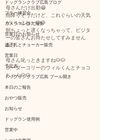
ドッグランクラブ広島ブログ
母さんだけ出勤😁
プラー練習会
雨降りそうだけど、これぐらいの天気
がいいよね〜🐶🐶
カメラマンさん撮影
朝ちょっと遅くなっちゃって、ビジタ
営業日のお知らせ
ーの皆さんお待たせしてすみません
迷子札とチョーカー販売
🙇🏻
営業日
母さん叱っときますね🐶🐶
予定表
ボーダーコリーのウィルくんとチョコ
ちゃん🐶🐶
ドッグランクラブ広島 プール開き
本日のご報告
おやつ販売
お知らせ
ドッグラン使用例
営業中