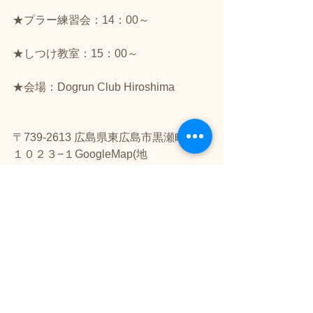
★プラー練習会：14：00～
★しつけ教室：15：00～
★会場：Dogrun Club Hiroshima
〒739-2613 広島県東広島市黒瀬町楢原
１０２３−１GoogleMap(地
図)→
https://goo.gl/maps/QcHztwyuW6q
★大会に関する留意事項※ヒート中の
女の子は出場することが出来ません。
シニア・パピー・ハンディキャップな
ど、3種類以上のエントリーで種目グル
ープを作ります。※プラーは貸出し