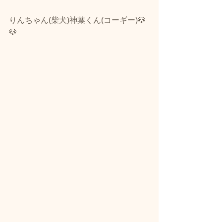
りんちゃん(柴犬)神葉くん(コーギー)🐶
🐶