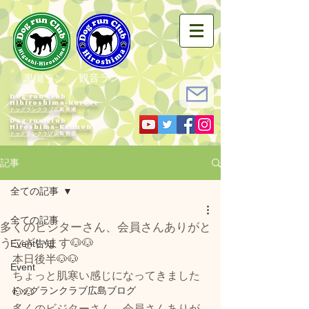
観音ラン
黒瀬ラン
Dog run Club
Hihiroshima-Kurose
ドッグランクラブ広島黒瀬
Dog run Club
Hiroshima-Kannon
​ドッグランクラブ広島観音
記事
全ての記事
全ての記事
多くのビジターさん、会員さんありがと
うございます🐶🐶
Event告知
本日後半🐶🐶
Event
ちょっと肌寒い感じになってきました
ドッグランクラブ広島ブログ
🐶🐶
多くのビジターさん、会員さんありが