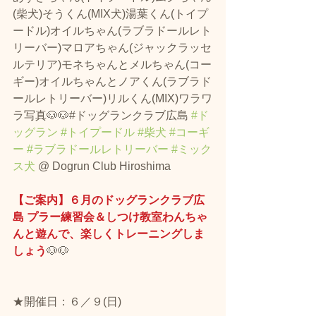
(柴犬)そうくん(MIX犬)湯葉くん(トイプ
ードル)オイルちゃん(ラブラドールレト
リーバー)マロアちゃん(ジャックラッセ
ルテリア)モネちゃんとメルちゃん(コー
ギー)オイルちゃんとノアくん(ラブラド
ールレトリーバー)リルくん(MIX)ワラワ
ラ写真🐶🐶#ドッグランクラブ広島 
#ド
ッグラン
#トイプードル
#柴犬
#コーギ
ー
#ラブラドールレトリーバー
#ミック
ス犬
 @ Dogrun Club Hiroshima
【ご案内】６月のドッグランクラブ広
島 プラー練習会＆しつけ教室わんちゃ
んと遊んで、楽しくトレーニングしま
しょう
🐶🐶
★開催日：６／９(日)