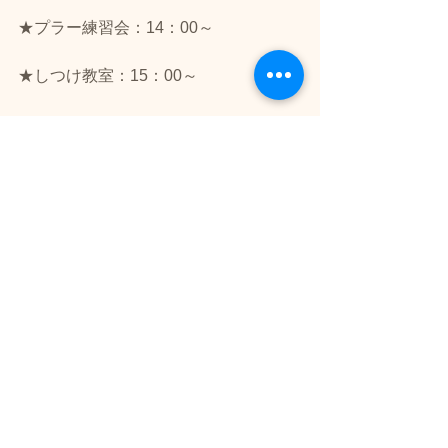
★プラー練習会：14：00～
★しつけ教室：15：00～
★会場：Dogrun Club Hiroshima〒739-
2613 広島県東広島市黒瀬町楢原１０２
３−１
GoogleMap(地
図)→
https://goo.gl/maps/QcHztwyuW6q
★大会に関する留意事項
※ヒート中の女の子は出場することが
出来ません。シニア・パピー・ハンデ