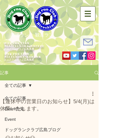
観音ラン
黒瀬ラン
Dog run Club
Hihiroshima-Kurose
ドッグランクラブ広島黒瀬
Dog run Club
Hiroshima-Kannon
​ドッグランクラブ広島観音
記事
全ての記事
全ての記事
【連休中の営業日のお知らせ】5/4(月)は
休業いたします。
Event告知
Event
ドッグランクラブ広島ブログ
🐶お知らせ🐶