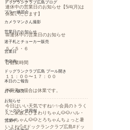
ドッグランクラブ広島ブログ
連休中の営業日のお知らせ【5/4(月)は
プラー練習会
休業いたします】
カメラマンさん撮影
営業日のお知らせ
📅連休中の営業日のお知らせ
迷子札とチョーカー販売
５／５・６
営業日
予定表
⏰営業時間
ドッグランクラブ広島 プール開き
１１：００〜１７：００
本日のご報告
☔雨天の場合は休業です。
おやつ販売
お知らせ
​今日はいい天気ですね✨✨会員のトラく
ドッグラン使用例
んご家族とひまわりちゃん🐶🐶ハル・
ミルちゃん🐶🐶とろちゃんちょっと暑
営業中
いよね💦#ドックランクラブ広島#ドッ