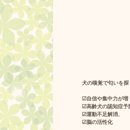
犬の嗅覚で匂いを探
☑自信や集中力が増
☑高齢犬の認知症予
☑運動不足解消、
☑脳の活性化