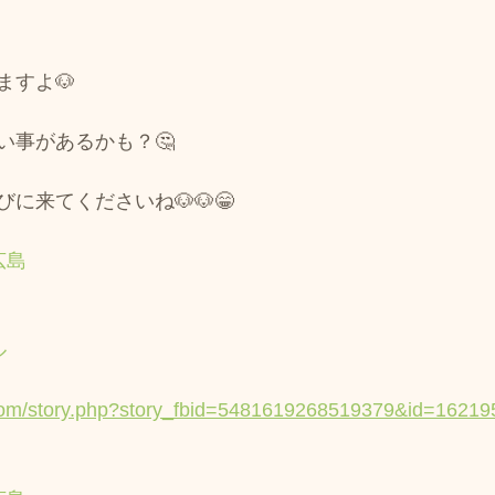
ますよ🐶
い事があるかも？🤔
に来てくださいね🐶🐶😁
広島
ル
.com/story.php?story_fbid=5481619268519379&id=1621