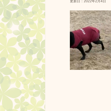
更新日：
2022年2月4日
ドッグランクラブ広島 プール
営業中
しつけ方教室
ドッグランクラブ広島の果樹園
ドッグランクラブ杯
フー
ドッグラン広島黒瀬スケジュー