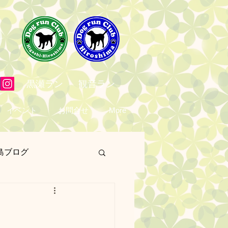
黒瀬ラン
観音ラン
イベント
お問合せ
More
島ブログ
営業日
予定表