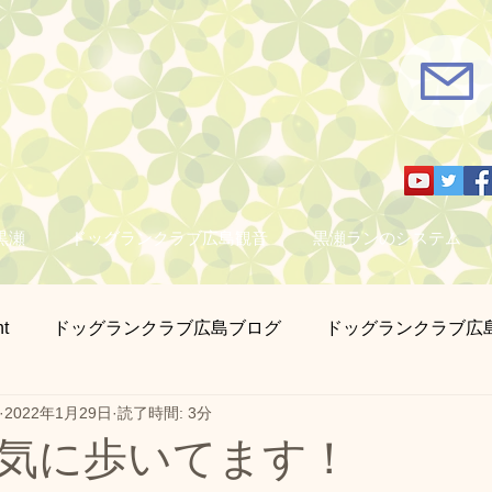
黒瀬
ドッグランクラブ広島観音
黒瀬ランのシステム
t
ドッグランクラブ広島ブログ
ドッグランクラブ広
2022年1月29日
読了時間: 3分
さん撮影
営業日のお知らせ
迷子札とチョーカー販売
気に歩いてます！