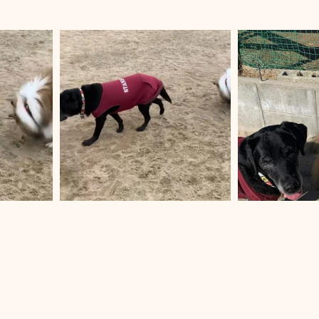
開き
本日のご報告
おやつ販売
お知らせ
ド
ドッグプール
営業時間変更のお知らせ
ご連絡
ノーズワーク｜飼い主とわんちゃんが一緒に楽しめるワ
ド販売
カフェ情報
ドッグランクラブ広島‐観音
ル
ドッグランクラブ広島黒瀬スケジュール
トップペ