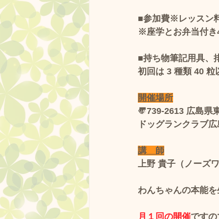
■参加費※レッスン料 3
※座学とお弁当付き4
■持ち物筆記用具、
初回は 3 種類 4
開催場所
〠739-2613 広
ドッグランクラブ広
講　師
上野 貴子（ノーズ
わんちゃんの本能を
月１回の開催
ですの