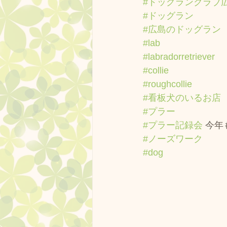
#ドッグランクラブ
#ドッグラン
#広島のドッグラン
#lab
#labradorretriever
#collie
#roughcollie
#看板犬のいるお店
#プラー
#プラー記録会
 今年
#ノーズワーク
#dog