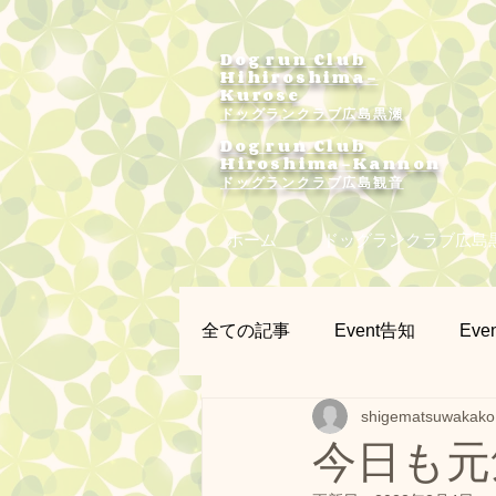
Dog run Club
Hihiroshima-
Kurose
ドッグランクラブ広島黒瀬
Dog run Club
Hiroshima-Kannon
​ドッグランクラブ広島観音
ホーム
ドッグランクラブ広島
全ての記事
Event告知
Even
shigematsuwakako
プラー練習会
カメラマン
今日も元