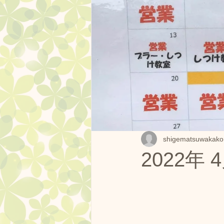
ドッグランクラブ広島 プール
営業中
しつけ方教室
ドッグランクラブ広島の果樹園
ドッグランクラブ杯
フー
shigematsuwakako
2022年
ドッグラン広島黒瀬スケジュー