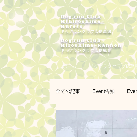
Dog run Club
Hihiroshima-
Kurose
ドッグランクラブ広島黒瀬
Dog run Club
Hiroshima-Kannon
​ドッグランクラブ広島観音
ホーム
ドッグランクラブ広島
全ての記事
Event告知
Even
プラー練習会
カメラマン