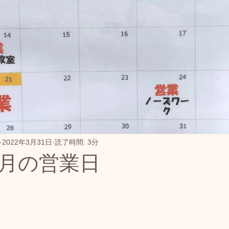
開き
本日のご報告
おやつ販売
お知らせ
ド
ドッグプール
営業時間変更のお知らせ
ご連絡
ノーズワーク｜飼い主とわんちゃんが一緒に楽しめるワ
ド販売
カフェ情報
ドッグランクラブ広島‐観音
2022年3月31日
読了時間: 3分
 4月の営業日
ル
ドッグランクラブ広島黒瀬スケジュール
トップペ