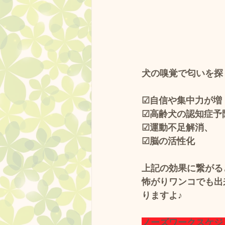
犬の嗅覚で匂いを探
☑自信や集中力が増
☑高齢犬の認知症予
☑運動不足解消、
☑脳の活性化
上記の効果に繋がる
怖がりワンコでも出
りますよ♪
ノーズワークスケジ