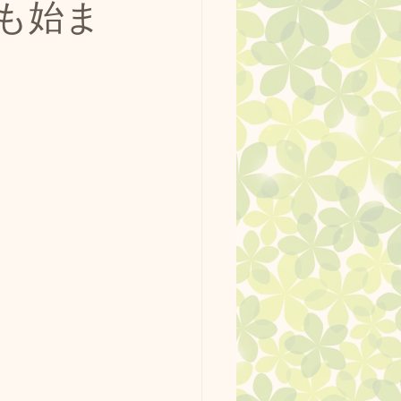
も始ま
ッグラン使用例
ーク。
最新情報
ージ