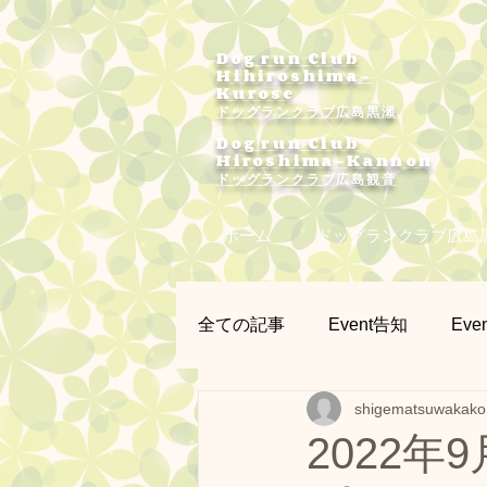
Dog run Club
Hihiroshima-
Kurose
ドッグランクラブ広島黒瀬
Dog run Club
Hiroshima-Kannon
​ドッグランクラブ広島観音
ホーム
ドッグランクラブ広島
全ての記事
Event告知
Even
shigematsuwakako
プラー練習会
カメラマン
2022