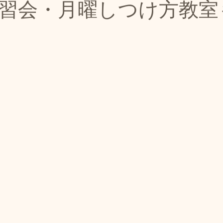
習会・月曜しつけ方教室
開き
本日のご報告
おやつ販売
お知らせ
ド
ドッグプール
営業時間変更のお知らせ
ご連絡
ノーズワーク｜飼い主とわんちゃんが一緒に楽しめるワ
ド販売
カフェ情報
ドッグランクラブ広島‐観音
ル
ドッグランクラブ広島黒瀬スケジュール
トップペ