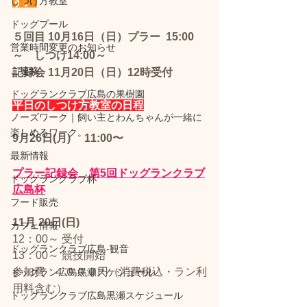
しつけ方教室
す。 
ドッグプール
５回目 10月16日（日）プラー  15:00
営業時間変更のお知らせ
～　しつけ14:00～
ご連絡
記録会 11月20日（日）12時受付　
ドッグランクラブ広島の果樹園
平日のしつけ方教室の日程
ノーズワーク｜飼い主とわんちゃんが一緒に
楽しめるワーク。
9月26日(月)　 11:00〜
最新情報
プラー記録会　第5回ドッグランクラブ
ドッグランクラブ杯
広島杯
フード販売
11月 20日(日) 
カフェ情報
12：00～ 受付
ドッグランクラブ広島‐観音
13：00～ 競技開始
​参加費   ４０００円（消費税込・ラン利
ドッグラン広島黒瀬スケジュール
用料含む）
ドッグランクラブ広島黒瀬スケジュール