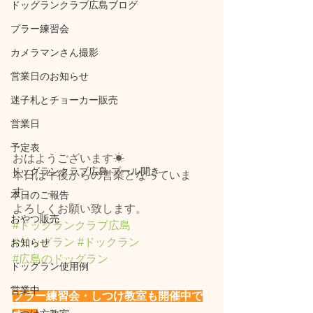
ドッグランクラブ広島ブログ
プラー練習会
カメラマンさん撮影
営業日のお知らせ
迷子札とチョーカー販売
営業日
予定表
おはようございます☀
ドッグランクラブ広島 プール開き
本日は午後からの営業となっていま
す。
本日のご報告
よろしくお願い致します。
おやつ販売
#ドッグランクラブ広島
#ドッグラン
#ドックラン
お知らせ
#広島のドッグラン
ドッグラン使用例
営業中
プラー練習会・しつけ教室も開催中で