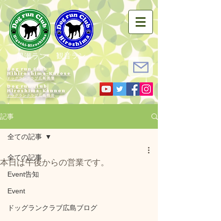
観音ラン
黒瀬ラン
Dog run Club
Hihiroshima-Kurose
ドッグランクラブ広島黒瀬
Dog run Club
Hiroshima-Kannon
​ドッグランクラブ広島観音
記事
全ての記事
全ての記事
本日は午後からの営業です。
Event告知
Event
ドッグランクラブ広島ブログ