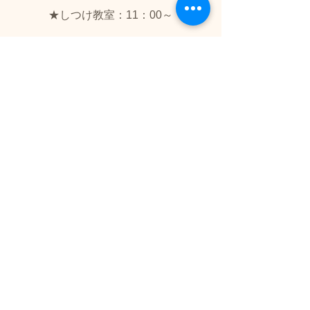
★しつけ教室：11：00～
★会場：Dogrun Club Hiroshima
〒739-2613 広島県東広島市黒瀬町楢原
１０２３−１
GoogleMap
★しつけ教室に関する留意事項
※ヒート中の女の子は参加することが
出来ません。
※おやつ、マナー袋、収縮しないリー
ド、首輪(装着して)をお持ちください。
参加者募集中です。