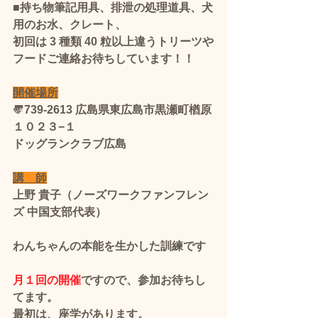
■持ち物筆記用具、排泄の処理道具、犬
用のお水、クレート、
初回は 3 種類 40 粒以上違うトリーツや
フード​ご連絡お待ちしています！！
開催場所
〠739-2613 広島県東広島市黒瀬町楢原
１０２３−１
ドッグランクラブ広島
講　師
上野 貴子（ノーズワークファンフレン
ズ 中国支部代表）
わんちゃんの本能を生かした訓練です
月１回の開催
ですので、参加お待ちし
てます。
最初は、座学があります。