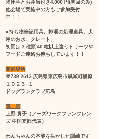
※座学とお弁当付き4,000 円(初回のみ)
他会場で実施中の方もご参加受付
中！！
■持ち物筆記用具、排泄の処理道具、犬
用のお水、クレート、
初回は 3 種類 40 粒以上違うトリーツや
フード​ご連絡お待ちしています！！
開催場所
〠739-2613 広島県東広島市黒瀬町楢原
１０２３−１
ドッグランクラブ広島
講　師
上野 貴子（ノーズワークファンフレン
ズ 中国支部代表）
わんちゃんの本能を生かした訓練です