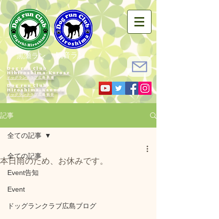
観音ラン
黒瀬ラン
Dog run Club
Hihiroshima-Kurose
ドッグランクラブ広島黒瀬
Dog run Club
Hiroshima-Kannon
​ドッグランクラブ広島観音
記事
全ての記事
全ての記事
本日雨のため、お休みです。
Event告知
Event
ドッグランクラブ広島ブログ