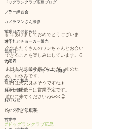
ドッグランクラブ広島ブログ
プラー練習会
カメラマンさん撮影
営業日のお知らせ
新年あけましておめでとうございま
迷子札とチョーカー販売
す。
今年もたくさんのワンちゃんとお会い
営業日
できることを楽しみにしています。🐶
予定表
🐶
本日より営業予定でしたが、雨のた
ドッグランクラブ広島 プール開き
め、お休みです。
本日のご報告
明日は天気良さそうですね☀️
明日・明後日は営業予定です。
おやつ販売
遊びに来てくださいね🐶🐶😊
お知らせ
ドッグラン使用例
by　みどり店長
営業中
#ドッグランクラブ広島