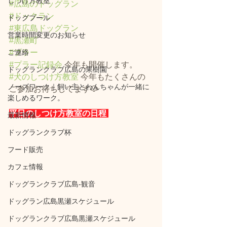
しつけ方教室
#広島のドッグラン
#ドックラン
ドッグプール
#東広島ドッグラン
営業時間変更のお知らせ
#黒瀬町
ご連絡
#プラー
#プラー記録会
 今年も開催します。
ドッグランクラブ広島の果樹園
#犬のしつけ方教室
 今年もたくさんの
ノーズワーク｜飼い主とわんちゃんが一緒に
ご参加お待ちしてます🐶
楽しめるワーク。
平日のしつけ方教室の日程 
最新情報
ドッグランクラブ杯
フード販売
カフェ情報
ドッグランクラブ広島‐観音
ドッグラン広島黒瀬スケジュール
ドッグランクラブ広島黒瀬スケジュール