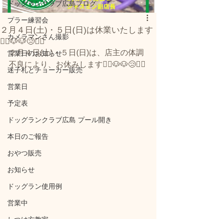
ドッグランクラブ広島ブログ
プラー練習会
２月４日(土)・５日(日)は休業いたします
カメラマンさん撮影
🙇‍♀️🐶🐶😢⤵️⤵️
２月４日(土)・５日(日)は、店主の体調
営業日のお知らせ
不良により、お休みします🙇‍♀️🐶🐶😢⤵️⤵️
迷子札とチョーカー販売
営業日
予定表
ドッグランクラブ広島 プール開き
本日のご報告
おやつ販売
お知らせ
ドッグラン使用例
営業中