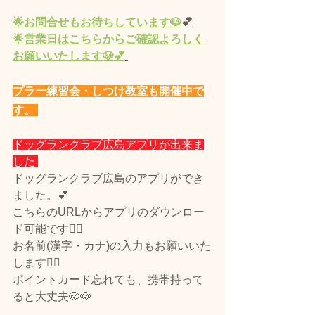
🌟
お問合せもお待ちしています🐶
💕
🌟営業
日
はこちらからご確認よろしく
お願いいたします🐶💕
プラー練習会・しつけ教室も開催中で
す。 
ドッグランクラブ広島アプリが出来ま
した 
ドッグランクラブ広島のアプリができ
ました。💕
こちらのURLからアプリのダウンロー
ド可能です🙆‍♀️
お名前(漢字・カナ)の入力もお願いいた
します🙇‍♀️
ポイントカード忘れても、携帯持って
ると大丈夫🐶🐶