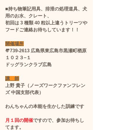
■持ち物筆記用具、排泄の処理道具、犬
用のお水、クレート、
初回は 3 種類 40 粒以上違うトリーツや
フード​ご連絡お待ちしています！！
開催場所
〠739-2613 広島県東広島市黒瀬町楢原
１０２３−１
ドッグランクラブ広島
講　師
上野 貴子（ノーズワークファンフレン
ズ 中国支部代表）
わんちゃんの本能を生かした訓練です
月１回の開催
ですので、参加お待ちし
てます。