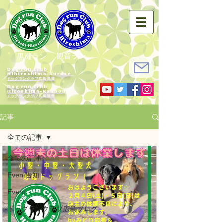
観音ラン
黒瀬ラン
Dog run Club
Hihiroshima-Kurose
ドッグランクラブ広島黒瀬
Dog run Club
Hiroshima-Kannon
​ドッグランクラブ広島観音
記事
全ての記事
全ての記事
Event告知
Event
ドッグランクラブ広島ブログ