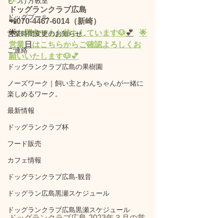
しつけ方教室
ドッグランクラブ広島 
ドッグプール
📲070-4467-6014（新崎）
🌟
お問合せもお待ちしています🐶
💕
🌟
営業時間変更のお知らせ
営業
日
はこちらからご確認よろしくお
ご連絡
願いいたします🐶💕
ドッグランクラブ広島の果樹園
ノーズワーク｜飼い主とわんちゃんが一緒に
楽しめるワーク。
最新情報
ドッグランクラブ杯
フード販売
カフェ情報
ドッグランクラブ広島‐観音
ドッグラン広島黒瀬スケジュール
ドッグランクラブ広島黒瀬スケジュール
ドッグランクラブ広島 2023年３月の営