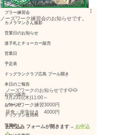
ドッグランクラブ広島ブログ
プラー練習会
ノーズワーク練習会のお知らせです。
カメラマンさん撮影
営業日のお知らせ
迷子札とチョーカー販売
営業日
予定表
ドッグランクラブ広島 プール開き
本日のご報告
ノーズワークのお知らせです🐶🐶
おやつ販売
3月23日(木)11:00～
ノーズワーク練習3000円
お知らせ
昼食・座学付き　4000円
ドッグラン使用例
営業中
お申込み
 フォームが開きます→
 お申込
み