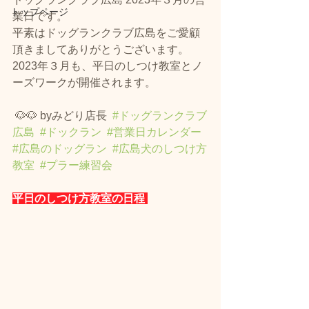
トップページ
業日です。
平素はドッグランクラブ広島をご愛顧
頂きましてありがとうございます。
2023年３月も、平日のしつけ教室とノ
ーズワークが開催されます。 
 🐶🐶 byみどり店長  
#ドッグランクラブ
広島
#ドックラン
#営業日カレンダー
#広島のドッグラン
#広島犬のしつけ方
教室
#プラー練習会
平日のしつけ方教室の日程 