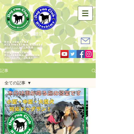
観音ラン
黒瀬ラン
Dog run Club
Hihiroshima-Kurose
ドッグランクラブ広島黒瀬
Dog run Club
Hiroshima-Kannon
​ドッグランクラブ広島観音
記事
全ての記事
全ての記事
Event告知
Event
ドッグランクラブ広島ブログ