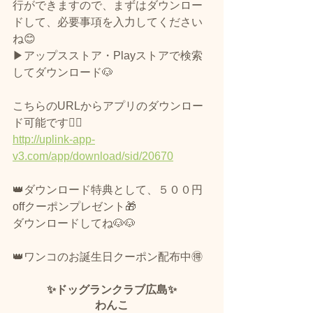
行ができますので、まずはダウンロー
ドして、必要事項を入力してください
ね😊
▶アップスストア・Playストアで検索
してダウンロード🐶
こちらのURLからアプリのダウンロー
ド可能です🙆‍♀️
http://uplink-app-
v3.com/app/download/sid/20670
👑ダウンロード特典として、５００円
offクーポンプレゼント🎁
ダウンロードしてね🐶🐶
👑ワンコのお誕生日クーポン配布中🉐
✨ドッグランクラブ広島✨
わんこ