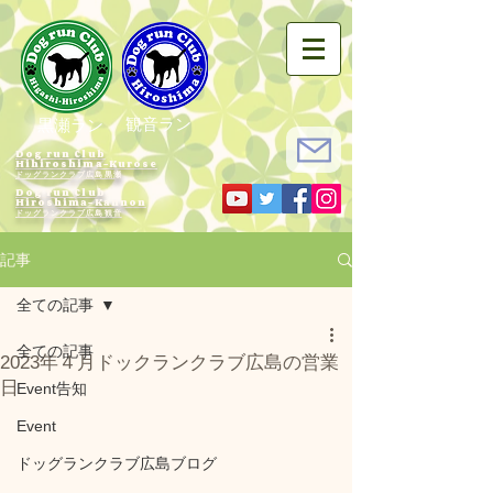
観音ラン
黒瀬ラン
Dog run Club
Hihiroshima-Kurose
ドッグランクラブ広島黒瀬
Dog run Club
Hiroshima-Kannon
​ドッグランクラブ広島観音
記事
全ての記事
全ての記事
2023年４月ドックランクラブ広島の営業
日
Event告知
Event
ドッグランクラブ広島ブログ