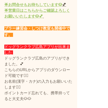
🌟
お問合せもお待ちしています🐶
💕
🌟営業
日
はこちらからご確認よろしく
お願いいたします🐶💕
プラー練習会・しつけ教室も開催中で
す。 
ドッグランクラブ広島アプリが出来ま
した 
ドッグランクラブ広島のアプリができ
ました。💕
こちらのURLからアプリのダウンロー
ド可能です🙆‍♀️
お名前(漢字・カナ)の入力もお願いいた
します🙇‍♀️
ポイントカード忘れても、携帯持って
ると大丈夫🐶🐶