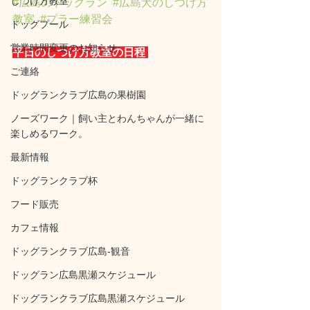
しつけ方教室
#広島のドッグラン
#広島犬のしつけ方
教室
#プラー練習会
ドッグプール
営業時間変更のお知らせ
平日のしつけ方教室の日程 
ご連絡
ドッグランクラブ広島の果樹園
ノーズワーク｜飼い主とわんちゃんが一緒に
楽しめるワーク。
最新情報
ドッグランクラブ杯
フード販売
カフェ情報
ドッグランクラブ広島‐観音
ドッグラン広島黒瀬スケジュール
ドッグランクラブ広島黒瀬スケジュール