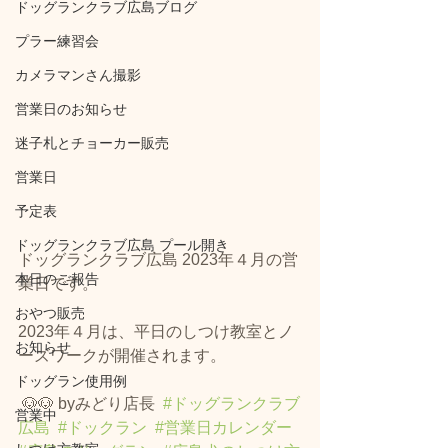
ドッグランクラブ広島ブログ
プラー練習会
カメラマンさん撮影
営業日のお知らせ
迷子札とチョーカー販売
営業日
予定表
ドッグランクラブ広島 プール開き
ドッグランクラブ広島 2023年４月の営
本日のご報告
業日です。
おやつ販売
2023年４月は、平日のしつけ教室とノ
お知らせ
ーズワークが開催されます。 
ドッグラン使用例
 🐶🐶 byみどり店長  
#ドッグランクラブ
営業中
広島
#ドックラン
#営業日カレンダー