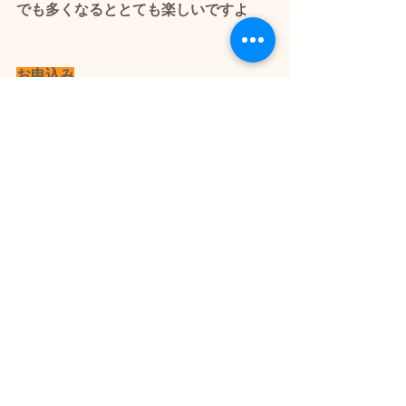
でも多くなるととても楽しいですよ
お申込み
フォームが開きます→
 お申込み
ドッグランクラブ広島 
📲070-4467-6014（新崎）
🌟
お問合せもお待ちしています🐶
💕
🌟営業
日
はこちらからご確認よろしく
お願いいたします🐶💕
問合せフォーム
電話　070-4467-6014
所在地
　〠739-2613 広島県東広島市黒
瀬町楢原１０２３−１
→
GoogleMap