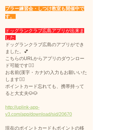
プラー練習会・しつけ教室も開催中で
す。 
ドッグランクラブ広島アプリが出来ま
した 
ドッグランクラブ広島のアプリができ
ました。💕
こちらのURLからアプリのダウンロー
ド可能です🙆‍♀️
お名前(漢字・カナ)の入力もお願いいた
します🙇‍♀️
ポイントカード忘れても、携帯持って
ると大丈夫🐶🐶
http://uplink-app-
v3.com/app/download/sid/20670
現在のポイントカードもポイントの移