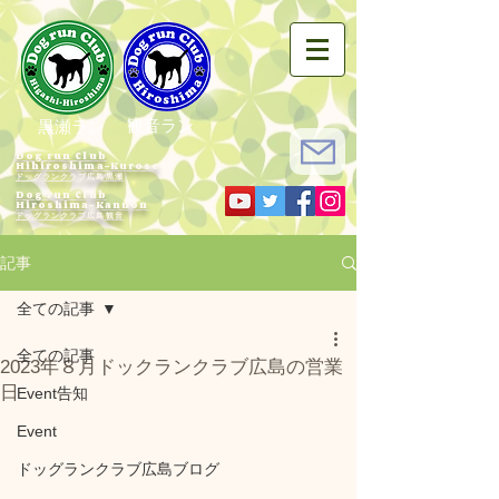
観音ラン
黒瀬ラン
Dog run Club
Hihiroshima-Kurose
ドッグランクラブ広島黒瀬
Dog run Club
Hiroshima-Kannon
​ドッグランクラブ広島観音
記事
全ての記事
全ての記事
2023年８月ドックランクラブ広島の営業
日
Event告知
Event
ドッグランクラブ広島ブログ