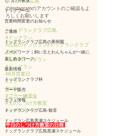
しつけ方教室
ランクラブ広島
のInstagramのアカウントのご確認もよ
ドッグプール
ろしくお願いします⁡
営業時間変更のお知らせ
#ドッグランクラブ広島
ご連絡
#ドックラン
ドッグランクラブ広島の果樹園
#広島のドッグラン
#ドッグランクラブ
ノーズワーク｜飼い主とわんちゃんが一緒に
広島
楽しめるワーク。
#広島のドッグラン
#ドッグラン
最新情報
#6月営業日
ドッグランクラブ杯
#プラー
#puller
フード販売
#プラー練習会
カフェ情報
#犬のしつけ方教室
ドッグランクラブ広島‐観音
#ノーズワーク
ドッグラン広島黒瀬スケジュール
平日のしつけ方教室の日程 
ドッグランクラブ広島黒瀬スケジュール