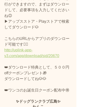
行ができますので、まずはダウンロー
ドして、必要事項を入力してください
ね😊
▶アップスストア・Playストアで検索
してダウンロード🐶
こちらのURLからアプリのダウンロー
ド可能です🙆‍♀️
http://uplink-app-
v3.com/app/download/sid/20670
👑ダウンロード特典として、５００円
offクーポンプレゼント🎁
ダウンロードしてね🐶🐶
👑ワンコのお誕生日クーポン配布中🉐
✨ドッグランクラブ広島✨
わんこ