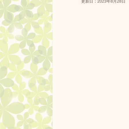
更新日：
2023年8月28日
ドッグランクラブ広島 プール
営業中
しつけ方教室
ドッグランクラブ広島の果樹園
ドッグランクラブ杯
フー
ドッグラン広島黒瀬スケジュー