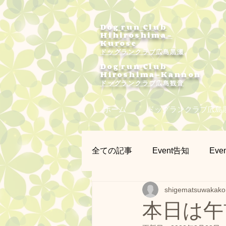
Dog run Club
Hihiroshima-
Kurose
ドッグランクラブ広島黒瀬
Dog run Club
Hiroshima-Kannon
​ドッグランクラブ広島観音
ホーム
ドッグランクラブ広島
全ての記事
Event告知
Even
shigematsuwakako
プラー練習会
カメラマン
本日は午