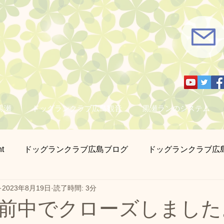
黒瀬
ドッグランクラブ広島観音
黒瀬ランのシステム
t
ドッグランクラブ広島ブログ
ドッグランクラブ広
2023年8月19日
読了時間: 3分
さん撮影
営業日のお知らせ
迷子札とチョーカー販売
前中でクローズしました