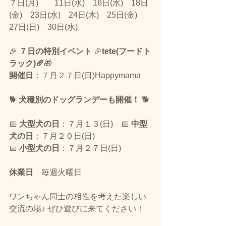
７日(月)　　11日(水)　16日(水)　18日
(金)　23日(水)　24日(木)　25日(金)　
27日(日)　30日(水)
🎉 
７日の特別イベント
 🎉
tete(フードト
ラック)🥖
🎁 
開催日
：７月２７日(日)Happymama　
🐕 
犬種別のドッグランデーも開催！
 🐕
📅 
大型犬の日
：７月１３(日)　📅 
中型
犬の日
：７月２０日(日)　
📅 
小型犬の日
：７月２７日(日)
休業日
　毎週火曜日　　
ワンちゃん同士の相性を考えた楽しい
交流の場♪ ぜひ遊びに来てください！