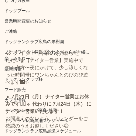
しつけ方教室
ドッグプール
営業時間変更のお知らせ
ご連絡
ドッグランクラブ広島の果樹園
🌙 ナイター営業のお知らせ
ノーズワーク｜飼い主とわんちゃんが一緒に
楽しめるワーク。
ただいま【ナイター営業】実施中で
す！夕方〜夜にかけて、少し涼しくな
最新情報
った時間帯にワンちゃんとのびのび遊
ドッグランクラブ杯
べます🌃✨
フード販売
🔸 
7月21日（月） ナイター営業はお休
カフェ情報
みです🙇‍♀️
🔸 
代わりに 7月24日（木） に
ドッグランクラブ広島‐観音
ナイター営業いたします！
お間違えのないよう、カレンダーをご
ドッグラン広島黒瀬スケジュール
確認のうえお越しください😊
ドッグランクラブ広島黒瀬スケジュール