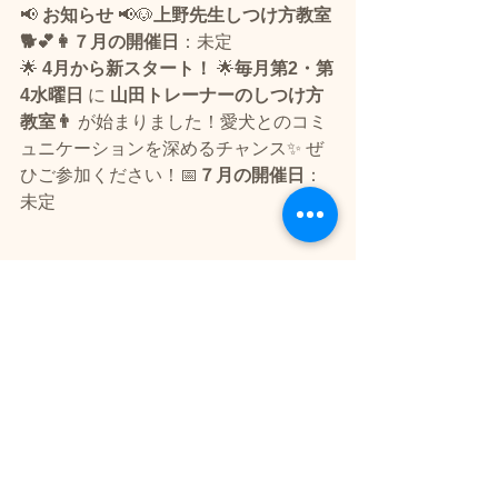
📢 
お知らせ
 📢🐶
上野先生しつけ方教室
🐕💕👩７月の開催日
：未定
🌟 
4月から新スタート！
 🌟
毎月第2・第
4水曜日
 に 
山田トレーナーのしつけ方
教室👨
 が始まりました！愛犬とのコミ
ュニケーションを深めるチャンス✨ ぜ
ひご参加ください！📅
７月の開催日
：
未定
　　　　　　　🐶✨ ご予約＆お問い合
わせ、お待ちしております！ ✨🐶
お問い合わせはこちらから