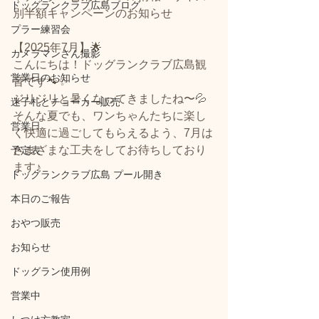
ドッグランクラブ広島ブログ
別半額キャンペーンのお知らせ
プラー練習会
【2025年7月】🌟
カメラマンさん撮影
こんにちは！ドッグランクラブ広島観
営業日のお知らせ
音です🐾✨
ジリジリと暑くなってきましたね〜💦
迷子札とチョーカー販売
そんな夏でも、ワンちゃんたちに楽し
営業日
く快適に過ごしてもらえるよう、7月は
さまざまな工夫をしてお待ちしており
予定表
ます♪
ドッグランクラブ広島 プール開き
本日のご報告
おやつ販売
お知らせ
ドッグラン使用例
営業中