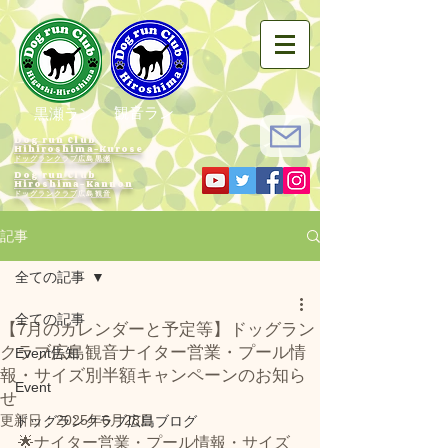
観音ラン
黒瀬ラン
Dog run Club
Hihiroshima-Kurose
ドッグランクラブ広島黒瀬
Dog run Club
Hiroshima-Kannon
​ドッグランクラブ広島観音
記事
全ての記事
全ての記事
【7月のカレンダーと予定等】ドッグラン
クラブ広島観音ナイター営業・プール情
Event告知
報・サイズ別半額キャンペーンのお知ら
Event
せ
更新日：
2025年6月28日
ドッグランクラブ広島ブログ
🌟ナイター営業・プール情報・サイズ