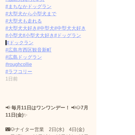
#まちなかドッグラン
#大型犬から小型犬まで
#大型犬も走れる
#大型犬大好き
#中型犬
#中型犬大好き
#小型犬
#小型犬大好き
#ドッグラン
#ドックラン
#広島市西区観音新町
#広島ドッグラン
#roughcollie
#ラフコリー
1日前
📢 
毎月11日はワンワンデー！
 📢🐶
7月
11日(金)
✨ 
🌃🐶ナイター営業　2日(水)　4日(金)　