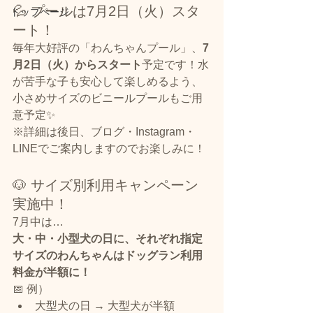
💦 プールは7月2日（火）スタ
トップページ
ート！
毎年大好評の「わんちゃんプール」、
7
月2日（火）からスタート
予定です！水
が苦手な子も安心して楽しめるよう、
小さめサイズのビニールプールもご用
意予定✨
※詳細は後日、ブログ・Instagram・
LINEでご案内しますのでお楽しみに！
🐶 サイズ別利用キャンペーン
実施中！
7月中は…
大・中・小型犬の日に、それぞれ指定
サイズのわんちゃんはドッグラン利用
料金が半額に！
📅 例）
大型犬の日 → 大型犬が半額