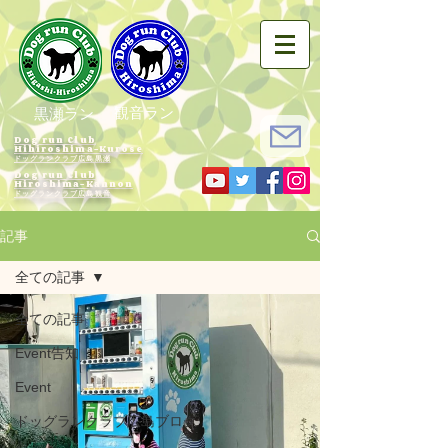
観音ラン
黒瀬ラン
Dog run Club
Hihiroshima-Kurose
ドッグランクラブ広島黒瀬
Dog run Club
Hiroshima-Kannon
​ドッグランクラブ広島観音
記事
全ての記事
全ての記事
Event告知
Event
ドッグランクラブ広島ブログ