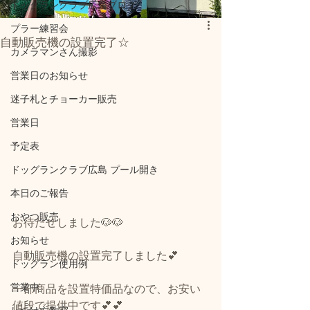
ドッグランクラブ広島ブログ
プラー練習会
自動販売機の設置完了☆
カメラマンさん撮影
営業日のお知らせ
迷子札とチョーカー販売
営業日
予定表
ドッグランクラブ広島 プール開き
本日のご報告
おやつ販売
お待たせしました🐶🐶
お知らせ
自動販売機の設置完了しました💕
ドッグラン使用例
営業中
一部商品を設置特価品なので、お安い
値段で提供中です💕💕