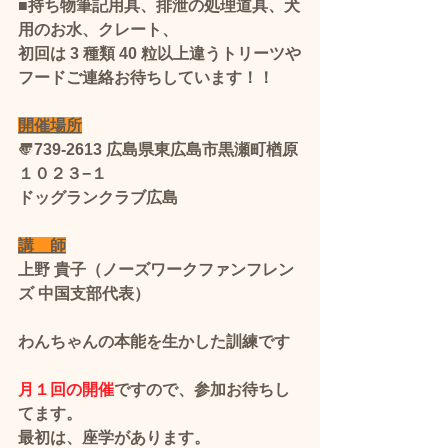
■持ち物筆記用具、排泄の処理道具、犬
用のお水、クレート、
初回は 3 種類 40 粒以上違うトリーツや
フード​ご連絡お待ちしています！！
開催場所
〠739-2613 広島県東広島市黒瀬町楢原
１０２３−１
ドッグランクラブ広島
講　師
上野 貴子（ノーズワークファンフレン
ズ 中国支部代表）
わんちゃんの本能を生かした訓練です
月１回の開催
ですので、参加お待ちし
てます。
最初は、座学があります。