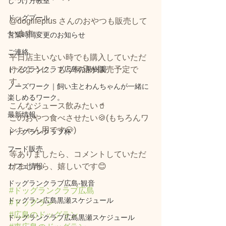
しつけ方教室
ドッグプール
@doglifeplus さんのおやつも販売して
います。
営業時間変更のお知らせ
ご連絡
平日店主いない時でも購入していただ
ドッグランクラブ広島の果樹園
けるように、もう何品か販売予定で
す。
ノーズワーク｜飼い主とわんちゃんが一緒に
楽しめるワーク。
こんなジュース飲みたい🥤
最新情報
このおやつ食べさせたい🍪(もちろんワ
ンちゃん用です🐶)
ドッグランクラブ杯
フード販売
等ありましたら、コメントしていただ
カフェ情報
けましたら、嬉しいです😊
ドッグランクラブ広島‐観音
#ドッグランクラブ広島
ドッグラン広島黒瀬スケジュール
#ドッグラン
#広島のドッグラン
ドッグランクラブ広島黒瀬スケジュール